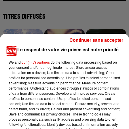
TITRES DIFFUSÉS
7h04
7h04
6h55
6h55
6h52
6h52
Continuer sans accepter
Le respect de votre vie privée est notre priorité
We and
our (447) partners
do the following data processing based on
your consent and/or our legitimate interest: Store and/or access
information on a device; Use limited data to select advertising; Create
ADELE CASTILLON
MADONNA
AMIR
profiles for personalised advertising; Use profiles to select personalised
Ete Avec Toi
Papa Don't Preach
A L'imparfaite
advertising; Measure advertising performance; Measure content
performance; Understand audiences through statistics or combinations
of data from different sources; Develop and improve services; Create
profiles to personalise content; Use profiles to select personalised
content; Use limited data to select content; Ensure security, prevent and
detect fraud, and fix errors; Deliver and present advertising and content;
Save and communicate privacy choices. These technologies may
process personal data such as IP address and browsing data to offer
following functionalities: Identify devices based on information actively