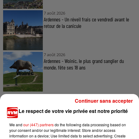
7 août 2026
Ardennes - Un réveil frais ce vendredi avant le
retour de la canicule
7 août 2026
Ardennes - Woinic, le plus grand sanglier du
monde, fête ses 18 ans
Continuer sans accepter
Le respect de votre vie privée est notre priorité
TITRES DIFFUSÉS
We and
our (447) partners
do the following data processing based on
your consent and/or our legitimate interest: Store and/or access
information on a device; Use limited data to select advertising; Create