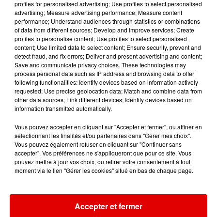
profiles for personalised advertising; Use profiles to select personalised
21h23
21h23
21h20
21h20
21h16
21h16
advertising; Measure advertising performance; Measure content
performance; Understand audiences through statistics or combinations
of data from different sources; Develop and improve services; Create
profiles to personalise content; Use profiles to select personalised
content; Use limited data to select content; Ensure security, prevent and
detect fraud, and fix errors; Deliver and present advertising and content;
Save and communicate privacy choices. These technologies may
ICE MC
RIVIERA
DONNA SUMMER
process personal data such as IP address and browsing data to offer
Think About The
She Doesn't Mind
Hot Stuff
following functionalities: Identify devices based on information actively
Way
requested; Use precise geolocation data; Match and combine data from
other data sources; Link different devices; Identify devices based on
information transmitted automatically.
Vous pouvez accepter en cliquant sur "Accepter et fermer", ou affiner en
sélectionnant les finalités et/ou partenaires dans "Gérer mes choix".
Vous pouvez également refuser en cliquant sur "Continuer sans
accepter". Vos préférences ne s'appliqueront que pour ce site. Vous
pouvez mettre à jour vos choix, ou retirer votre consentement à tout
moment via le lien "Gérer les cookies" situé en bas de chaque page.
Accepter et fermer