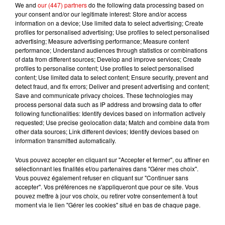
We and
our (447) partners
do the following data processing based on
your consent and/or our legitimate interest: Store and/or access
information on a device; Use limited data to select advertising; Create
TITRES DIFFUSÉS
profiles for personalised advertising; Use profiles to select personalised
advertising; Measure advertising performance; Measure content
performance; Understand audiences through statistics or combinations
of data from different sources; Develop and improve services; Create
18h56
18h56
18h53
18h53
18h50
18h50
profiles to personalise content; Use profiles to select personalised
content; Use limited data to select content; Ensure security, prevent and
detect fraud, and fix errors; Deliver and present advertising and content;
Save and communicate privacy choices. These technologies may
process personal data such as IP address and browsing data to offer
following functionalities: Identify devices based on information actively
requested; Use precise geolocation data; Match and combine data from
DAVID GUETTA FEAT.
ZAZIE
NAIKA
other data sources; Link different devices; Identify devices based on
Peu Importe
One Track Mind
USHER
information transmitted automatically.
Without You
Vous pouvez accepter en cliquant sur "Accepter et fermer", ou affiner en
sélectionnant les finalités et/ou partenaires dans "Gérer mes choix".
Vous pouvez également refuser en cliquant sur "Continuer sans
accepter". Vos préférences ne s'appliqueront que pour ce site. Vous
pouvez mettre à jour vos choix, ou retirer votre consentement à tout
moment via le lien "Gérer les cookies" situé en bas de chaque page.