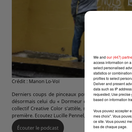
We and
our (447) partn
access information on a 
select personalised ad
statistics or combinatio
profiles to select person
Crédit :
Manon Lo-Voï
Deliver and present adv
data such as IP address 
Derniers coups de pinceaux pour la deuxième fresq
requested; Use precise g
based on information tra
désormais celui du « Dormeur du val » qui s’affiche
collectif Creative Color s’attèle, malgré la pluie, à p
Vous pouvez accepter en 
première. Ecoutez Lucille Pennel, directrice du Musé
mes choix". Vous pouvez
ce site. Vous pouvez met
bas de chaque page.
Écouter le podcast