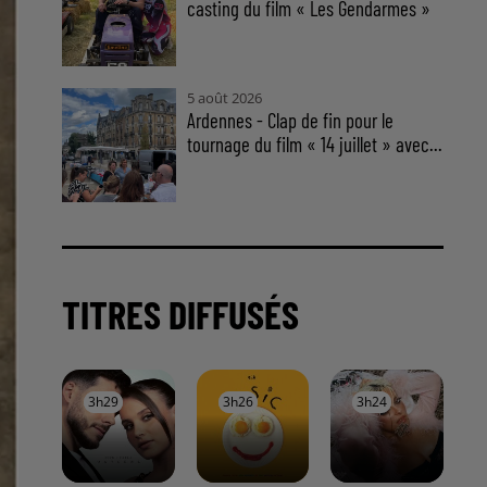
casting du film « Les Gendarmes »
5 août 2026
Ardennes - Clap de fin pour le
tournage du film « 14 juillet » avec...
TITRES DIFFUSÉS
3h29
3h29
3h26
3h26
3h24
3h24