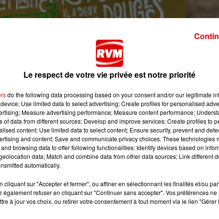
Contin
Le respect de votre vie privée est notre priorité
ers
do the following data processing based on your consent and/or our legitimate int
device; Use limited data to select advertising; Create profiles for personalised adver
vertising; Measure advertising performance; Measure content performance; Unders
ns of data from different sources; Develop and improve services; Create profiles to 
alised content; Use limited data to select content; Ensure security, prevent and detect
ertising and content; Save and communicate privacy choices. These technologies
and browsing data to offer following functionalities: Identify devices based on infor
ue du parcours Rimbaud. Après le poème « Ophélie », c’
eolocation data; Match and combine data from other data sources; Link different de
nsmitted automatically.
 en grand sur un mur de Charleville-Mézières. Un artiste
eindre cette nouvelle fresque qui va être bien différente de
cliquant sur "Accepter et fermer", ou affiner en sélectionnant les finalités et/ou pa
e Rimbaud, au micro de Manon Lo-voï.
 également refuser en cliquant sur "Continuer sans accepter". Vos préférences ne 
tre à jour vos choix, ou retirer votre consentement à tout moment via le lien "Gérer 