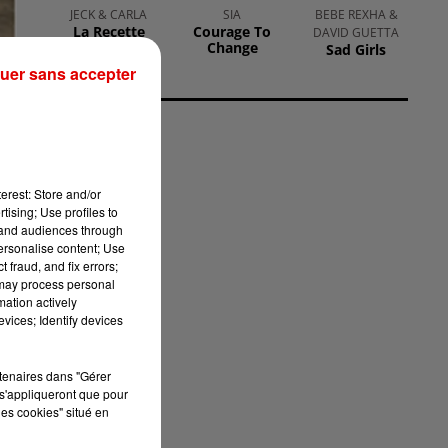
JECK & CARLA
SIA
BEBE REXHA &
La Recette
Courage To
DAVID GUETTA
Change
Sad Girls
uer sans accepter
erest: Store and/or
tising; Use profiles to
tand audiences through
personalise content; Use
 fraud, and fix errors;
 may process personal
mation actively
est
vices; Identify devices
 du
 la
rtenaires dans "Gérer
s'appliqueront que pour
les cookies" situé en