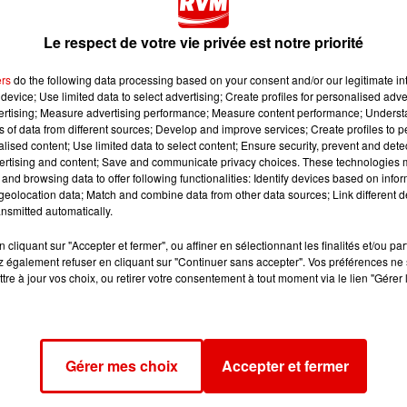
Le respect de votre vie privée est notre priorité
rviste. Actuellement 117 stagiaires de Champagne Arde
ers
do the following data processing based on your consent and/or our legitimate int
ns le cadre de la préparation militaire gendarmerie. 
device; Use limited data to select advertising; Create profiles for personalised adver
vertising; Measure advertising performance; Measure content performance; Unders
ous avons fait le point sur cette formation avec le Capita
ns of data from different sources; Develop and improve services; Create profiles to 
, interrogé par Cordula Mullerke.
alised content; Use limited data to select content; Ensure security, prevent and detect
ertising and content; Save and communicate privacy choices. These technologies
and browsing data to offer following functionalities: Identify devices based on infor
eolocation data; Match and combine data from other data sources; Link different de
nsmitted automatically.
gement pour servir dans la réserve de la gendarmerie.
cliquant sur "Accepter et fermer", ou affiner en sélectionnant les finalités et/ou pa
 les candidats reçus.
 également refuser en cliquant sur "Continuer sans accepter". Vos préférences ne 
tre à jour vos choix, ou retirer votre consentement à tout moment via le lien "Gérer 
Gérer mes choix
Accepter et fermer