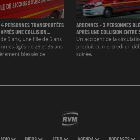
 4 PERSONNES TRANSPORTÉES
ARDENNES - 3 PERSONNES BL
 APRÈS UNE COLLISION...
APRÈS UNE COLLISION ENTRE 
e 9 ans, une fille de 5 ans
Un accident de la circulatio
mmes âgés de 25 et 35 ans
produit ce mercredi en dé
gèrement blessés ce
soirée.
RADIO
INFOS
JEUX
AGENDA
PODCASTS