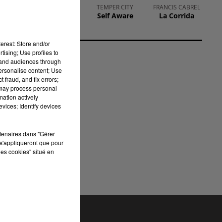
VITAA
TEMPER CITY
FRANCIS CABREL
Ca Fait Mal
Self Aware
La Corrida
nne
erest: Store and/or
Une
tising; Use profiles to
tand audiences through
ine
personalise content; Use
 fraud, and fix errors;
 may process personal
mation actively
vices; Identify devices
 La
rtenaires dans "Gérer
s'appliqueront que pour
les cookies" situé en