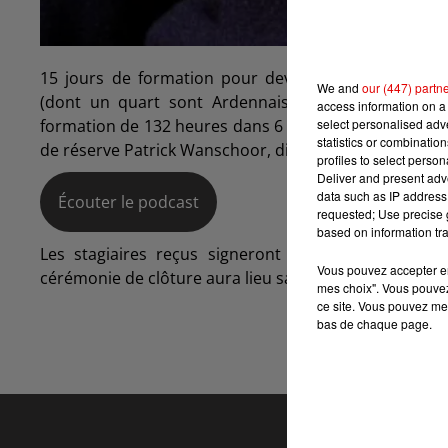
15 jours de formation pour devenir gendarme rése
We and
our (447) partn
(dont un quart sont Ardennais) sont à Suippes da
access information on a 
select personalised ad
formation de 132 heures dans 6 domaines différents. N
statistics or combinatio
de réserve Patrick Wanschoor, directeur du stage PMG
profiles to select person
Deliver and present adv
data such as IP address 
Écouter le podcast
requested; Use precise g
based on information tra
Les stagiaires reçus signeront un contrat d’enga
Vous pouvez accepter en 
cérémonie de clôture aura lieu samedi 5 mai pour tous
mes choix". Vous pouvez
ce site. Vous pouvez met
bas de chaque page.