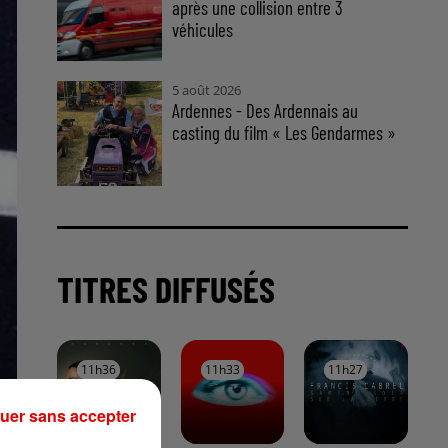
après une collision entre 3
véhicules
5 août 2026
Ardennes - Des Ardennais au
casting du film « Les Gendarmes »
TITRES DIFFUSÉS
11h36
11h36
11h33
11h33
11h27
11h27
uer sans accepter