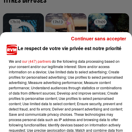
17h16
17h16
17h13
17h13
17h09
17h09
Continuer sans accepter
Le respect de votre vie privée est notre priorité
MARTIN GARRIX & ED
EVA
TAME IMPALA & JENNIE
We and
our (447) partners
do the following data processing based on
Sur La Piste
Dracula
SHEERAN
your consent and/or our legitimate interest: Store and/or access
Repeat It
information on a device; Use limited data to select advertising; Create
profiles for personalised advertising; Use profiles to select personalised
advertising; Measure advertising performance; Measure content
performance; Understand audiences through statistics or combinations
of data from different sources; Develop and improve services; Create
profiles to personalise content; Use profiles to select personalised
content; Use limited data to select content; Ensure security, prevent and
detect fraud, and fix errors; Deliver and present advertising and content;
Save and communicate privacy choices. These technologies may
process personal data such as IP address and browsing data to offer
following functionalities: Identify devices based on information actively
requested; Use precise geolocation data; Match and combine data from