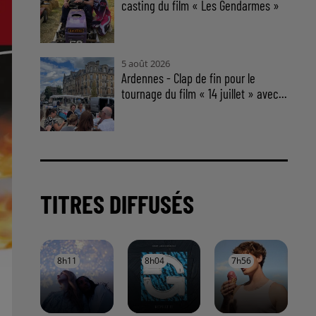
casting du film « Les Gendarmes »
5 août 2026
Ardennes - Clap de fin pour le
tournage du film « 14 juillet » avec...
TITRES DIFFUSÉS
8h11
8h11
8h04
8h04
7h56
7h56