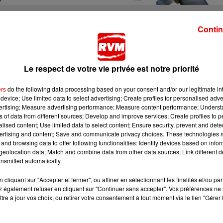
 Château Fort de Sedan renouvelle son exposition de
Contin
tirant quelques 6 500 visiteurs sur cinq jours.
jusqu’au mercredi 19 février avec pour cette 3e édition, un
e cinéma.
Le respect de votre vie privée est notre priorité
u Château Fort de Sedan, au micro de Manon Lo-voï :
ers
do the following data processing based on your consent and/or our legitimate int
device; Use limited data to select advertising; Create profiles for personalised adver
vertising; Measure advertising performance; Measure content performance; Unders
ns of data from different sources; Develop and improve services; Create profiles to 
alised content; Use limited data to select content; Ensure security, prevent and detect
e par un collectionneur privé. En revanche, impossible de
ertising and content; Save and communicate privacy choices. These technologies
sition, mais la grande salle de 250m² du Château Fort de
and browsing data to offer following functionalities: Identify devices based on infor
eolocation data; Match and combine data from other data sources; Link different de
nsmitted automatically.
 aussi pour l'occasion la célèbre Delorean du film "Retour
cliquant sur "Accepter et fermer", ou affiner en sélectionnant les finalités et/ou pa
ement une initiation à l'overboard.
 également refuser en cliquant sur "Continuer sans accepter". Vos préférences ne 
tre à jour vos choix, ou retirer votre consentement à tout moment via le lien "Gérer 
 de jeux, des projections de films Playmobil, un concours de