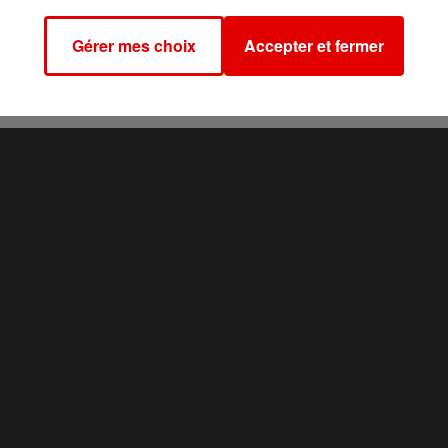
fants et l’entrée sera gratuite pour les moins de 6 ans.
Gérer mes choix
Accepter et fermer
er entre 10h et 18h.