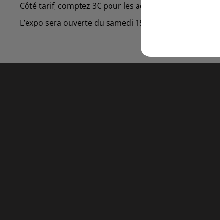
Côté tarif, comptez 3€ pour les adultes, 2€ pour les en
L’expo sera ouverte du samedi 15 au mercredi 19 févri