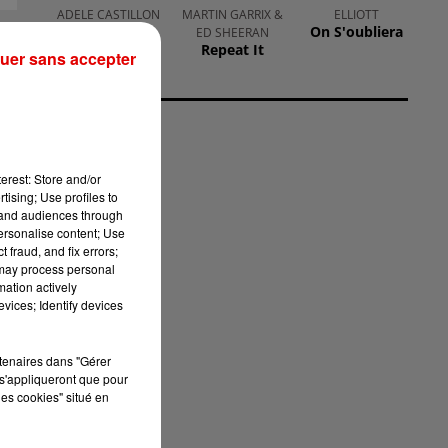
ADELE CASTILLON
MARTIN GARRIX &
ELLIOTT
Ete Avec Toi
On S'oubliera
ED SHEERAN
Repeat It
uer sans accepter
erest: Store and/or
tising; Use profiles to
tand audiences through
personalise content; Use
 fraud, and fix errors;
 may process personal
mation actively
vices; Identify devices
rtenaires dans "Gérer
s'appliqueront que pour
les cookies" situé en