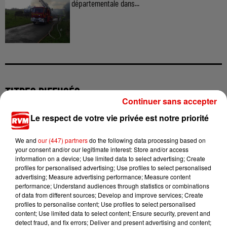
départementale dans...
TITRES DIFFUSÉS
Continuer sans accepter
Le respect de votre vie privée est notre priorité
17h14
17h14
17h11
17h11
17h07
17h07
We and
our (447) partners
do the following data processing based on
your consent and/or our legitimate interest: Store and/or access
information on a device; Use limited data to select advertising; Create
profiles for personalised advertising; Use profiles to select personalised
advertising; Measure advertising performance; Measure content
performance; Understand audiences through statistics or combinations
A-HA
AMIR
MARINE
of data from different sources; Develop and improve services; Create
Take On Me
A L'imparfaite
Coeur Maladroit
profiles to personalise content; Use profiles to select personalised
content; Use limited data to select content; Ensure security, prevent and
detect fraud, and fix errors; Deliver and present advertising and content;