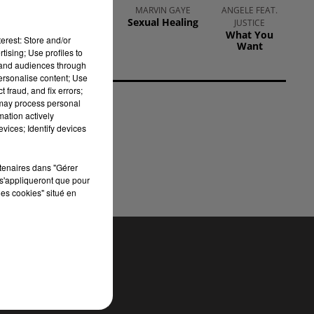
OFENBACH,
MARVIN GAYE
ANGELE FEAT.
Sexual Healing
STARSAILOR
JUSTICE
Four To The
What You
erest: Store and/or
Floor
Want
tising; Use profiles to
tand audiences through
l
personalise content; Use
 fraud, and fix errors;
 de
 may process personal
mation actively
vices; Identify devices
rtenaires dans "Gérer
s'appliqueront que pour
les cookies" situé en