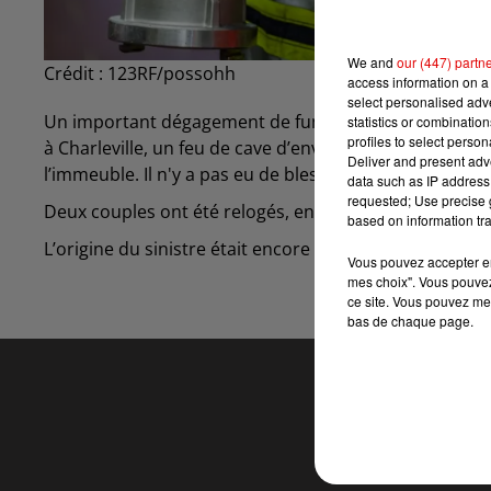
We and
our (447) partn
Crédit :
123RF/possohh
access information on a 
select personalised ad
Un important dégagement de fumée. Ce mercredi 16 d
statistics or combinatio
profiles to select person
à Charleville, un feu de cave d’environ 25m² a nécessit
Deliver and present adv
l’immeuble. Il n'y a pas eu de blessé.
data such as IP address 
requested; Use precise g
Deux couples ont été relogés, en raison des fumées q
based on information tra
L’origine du sinistre était encore indéterminée hier soi
Vous pouvez accepter en 
mes choix". Vous pouvez
ce site. Vous pouvez met
bas de chaque page.