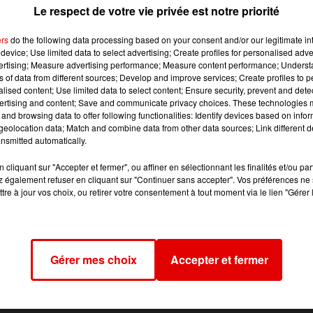
Le respect de votre vie privée est notre priorité
ers
do the following data processing based on your consent and/or our legitimate int
device; Use limited data to select advertising; Create profiles for personalised adver
vertising; Measure advertising performance; Measure content performance; Unders
écembre, aux environs de 16h30, rue des Comtes de Rethe
ns of data from different sources; Develop and improve services; Create profiles to 
alised content; Use limited data to select content; Ensure security, prevent and detect
é l’intervention des pompiers et l’évacuation des locataires
ertising and content; Save and communicate privacy choices. These technologies
and browsing data to offer following functionalities: Identify devices based on infor
eolocation data; Match and combine data from other data sources; Link different de
ui ont envahi leurs appartements.
nsmitted automatically.
r.
cliquant sur "Accepter et fermer", ou affiner en sélectionnant les finalités et/ou pa
 également refuser en cliquant sur "Continuer sans accepter". Vos préférences ne 
tre à jour vos choix, ou retirer votre consentement à tout moment via le lien "Gérer 
Gérer mes choix
Accepter et fermer