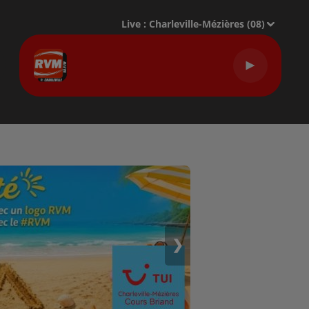
Live :
Charleville-Mézières (08)
Four To The Floor
OFENBACH, STARSAILOR
❯