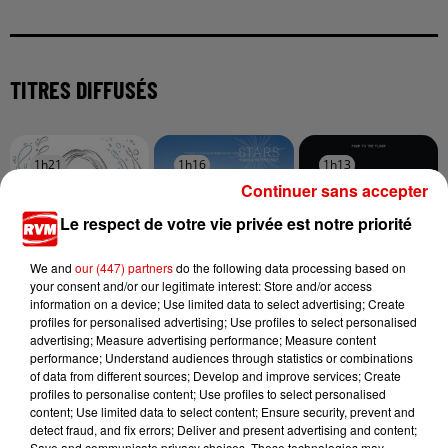
TITRES DIFFUSÉS
1h21
1h21
1h16
1h16
1h13
1h13
Continuer sans accepter
Le respect de votre vie privée est notre priorité
We and
our (447) partners
do the following data processing based on
your consent and/or our legitimate interest: Store and/or access
MANON LISA
THE CRANBERRIES
OFENBACH, STARSAILOR
information on a device; Use limited data to select advertising; Create
Le Petit Pecheur
Ode To My Family
Four To The Floor
profiles for personalised advertising; Use profiles to select personalised
advertising; Measure advertising performance; Measure content
performance; Understand audiences through statistics or combinations
of data from different sources; Develop and improve services; Create
profiles to personalise content; Use profiles to select personalised
content; Use limited data to select content; Ensure security, prevent and
detect fraud, and fix errors; Deliver and present advertising and content;
Save and communicate privacy choices. These technologies may