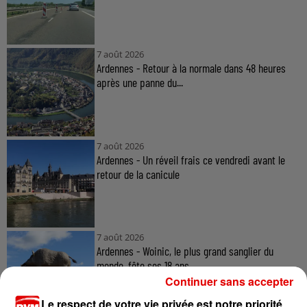
7 août 2026
Ardennes - Retour à la normale dans 48 heures
après une panne du...
7 août 2026
Ardennes - Un réveil frais ce vendredi avant le
retour de la canicule
7 août 2026
Ardennes - Woinic, le plus grand sanglier du
monde, fête ses 18 ans
Continuer sans accepter
Le respect de votre vie privée est notre priorité