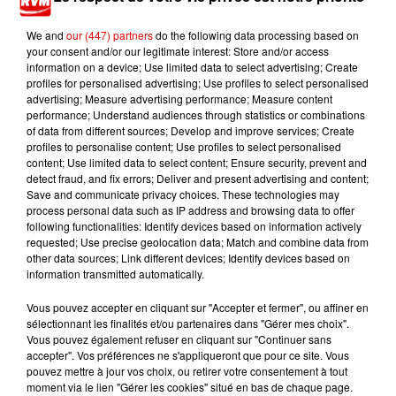
We and
our (447) partners
do the following data processing based on
your consent and/or our legitimate interest: Store and/or access
information on a device; Use limited data to select advertising; Create
profiles for personalised advertising; Use profiles to select personalised
TITRES DIFFUSÉS
advertising; Measure advertising performance; Measure content
performance; Understand audiences through statistics or combinations
of data from different sources; Develop and improve services; Create
profiles to personalise content; Use profiles to select personalised
content; Use limited data to select content; Ensure security, prevent and
4h36
4h36
4h32
4h32
4h29
4h29
detect fraud, and fix errors; Deliver and present advertising and content;
Save and communicate privacy choices. These technologies may
process personal data such as IP address and browsing data to offer
following functionalities: Identify devices based on information actively
requested; Use precise geolocation data; Match and combine data from
other data sources; Link different devices; Identify devices based on
information transmitted automatically.
CRASH TEST DUMMIES
ANGELE FEAT. JUSTICE
TEDDY SWIMS
Mmm Mmm Mmm
What You Want
Mr Know It All
Vous pouvez accepter en cliquant sur "Accepter et fermer", ou affiner en
Mmm
sélectionnant les finalités et/ou partenaires dans "Gérer mes choix".
Vous pouvez également refuser en cliquant sur "Continuer sans
accepter". Vos préférences ne s'appliqueront que pour ce site. Vous
pouvez mettre à jour vos choix, ou retirer votre consentement à tout
moment via le lien "Gérer les cookies" situé en bas de chaque page.