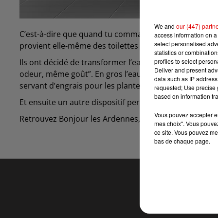
We and
our (447) partn
C’est-à-dire que quand tu commandes une carafe d’eau,
access information on a 
select personalised ad
provient elle-même des toilettes du resto !
statistics or combinatio
profiles to select person
Ils ont décidé de transformer l’eau des toilettes en
Deliver and present adv
odeur, même goût”. En gros l’eau qui part avec la chas
data such as IP address 
servant d’engrais pour les plantes...
requested; Use precise g
based on information tra
Et ensuite un autre dispositif permet à l’eau de deven
Vous pouvez accepter en 
Retrouvez Bonjour les Ardennes, du lundi au vendredi
mes choix". Vous pouvez
ce site. Vous pouvez met
bas de chaque page.