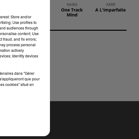
MARGUERITE
NAIKA
AMIR
Bellevie
One Track
A L'imparfaite
Mind
erest: Store and/or
tising; Use profiles to
tand audiences through
personalise content; Use
 fraud, and fix errors;
 may process personal
mation actively
vices; Identify devices
rtenaires dans "Gérer
s'appliqueront que pour
les cookies" situé en