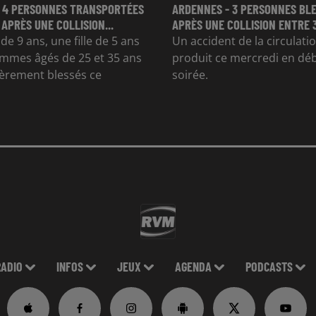
 4 PERSONNES TRANSPORTÉES
ARDENNES - 3 PERSONNES BL
 APRÈS UNE COLLISION...
APRÈS UNE COLLISION ENTRE 
e 9 ans, une fille de 5 ans
Un accident de la circulatio
mmes âgés de 25 et 35 ans
produit ce mercredi en dé
gèrement blessés ce
soirée.
RADIO
INFOS
JEUX
AGENDA
PODCASTS