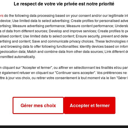
Le respect de votre vie privée est notre priorité
ers
do the following data processing based on your consent and/or our legitimate int
 tu as de l’eau qui provient du robinet, mais cette eau
device; Use limited data to select advertising; Create profiles for personalised adver
vertising; Measure advertising performance; Measure content performance; Unders
ns of data from different sources; Develop and improve services; Create profiles to 
alised content; Use limited data to select content; Ensure security, prevent and detect
 eau potable. Ça ne change rien pour le consommateur. “Même
ertising and content; Save and communicate privacy choices. These technologies
se d’eau ou des éviers des cuisines, est d’abord purifiée en
and browsing data to offer following functionalities: Identify devices based on infor
eolocation data; Match and combine data from other data sources; Link different de
nsmitted automatically.
ir potable.
cliquant sur "Accepter et fermer", ou affiner en sélectionnant les finalités et/ou pa
, 6h-9h sur RVM.
 également refuser en cliquant sur "Continuer sans accepter". Vos préférences ne 
tre à jour vos choix, ou retirer votre consentement à tout moment via le lien "Gérer 
Gérer mes choix
Accepter et fermer