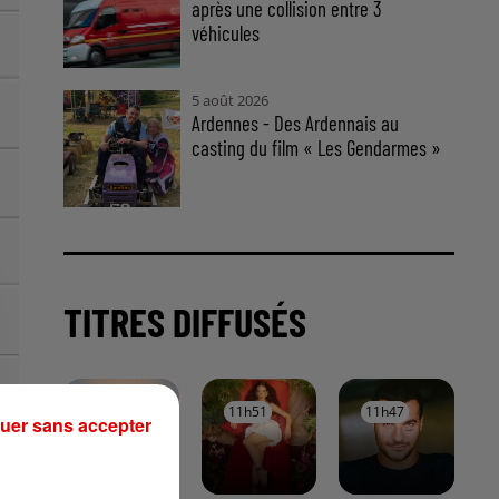
après une collision entre 3
véhicules
5 août 2026
Ardennes - Des Ardennais au
casting du film « Les Gendarmes »
TITRES DIFFUSÉS
11h54
11h54
11h51
11h51
11h47
11h47
uer sans accepter