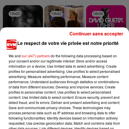
19h05
19h05
19h02
19h02
18h56
18h56
Continuer sans accepter
Le respect de votre vie privée est notre priorité
ARIANA GRANDE
JUNGELI FEAT. EMMA
DAVID GUETTA FEAT.
Hate That I Made
Juste Un Peu
We and
our (447) partners
do the following data processing based on
USHER
You Love Me
Without You
your consent and/or our legitimate interest: Store and/or access
information on a device; Use limited data to select advertising; Create
profiles for personalised advertising; Use profiles to select personalised
advertising; Measure advertising performance; Measure content
performance; Understand audiences through statistics or combinations
of data from different sources; Develop and improve services; Create
profiles to personalise content; Use profiles to select personalised
content; Use limited data to select content; Ensure security, prevent and
detect fraud, and fix errors; Deliver and present advertising and content;
Save and communicate privacy choices. These technologies may
process personal data such as IP address and browsing data to offer
following functionalities: Identify devices based on information actively
requested; Use precise geolocation data; Match and combine data from
other data sources; Link different devices; Identify devices based on