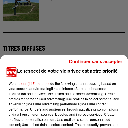
TITRES DIFFUSÉS
Continuer sans accepter
8h38
8h38
8h35
8h35
8h32
8h32
Le respect de votre vie privée est notre priorité
We and
our (447) partners
do the following data processing based on
your consent and/or our legitimate interest: Store and/or access
information on a device; Use limited data to select advertising; Create
profiles for personalised advertising; Use profiles to select personalised
advertising; Measure advertising performance; Measure content
DJO
HUGEL, IMAEL ANGEL,
ADELE CASTILLON
performance; Understand audiences through statistics or combinations
End Of Beginning
Ete Avec Toi
ULTRA NATE
of data from different sources; Develop and improve services; Create
Movin' To The Sun
profiles to personalise content; Use profiles to select personalised
content; Use limited data to select content; Ensure security, prevent and