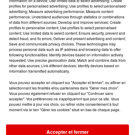
information on a device; Use limited data to select advertising; Create
profiles for personalised advertising; Use profiles to select personalised
advertising; Measure advertising performance; Measure content
performance; Understand audiences through statistics or combinations
3h01
3h01
2h56
2h56
2h54
2h54
of data from different sources; Develop and improve services; Create
profiles to personalise content; Use profiles to select personalised
content; Use limited data to select content; Ensure security, prevent and
detect fraud, and fix errors; Deliver and present advertising and content;
Save and communicate privacy choices. These technologies may
process personal data such as IP address and browsing data to offer
following functionalities: Identify devices based on information actively
RIVIERA
TONI BRAXTON
GIMS
requested; Use precise geolocation data; Match and combine data from
She Doesn't Mind
Unbreak My Heart
Soleil
other data sources; Link different devices; Identify devices based on
information transmitted automatically.
Vous pouvez accepter en cliquant sur "Accepter et fermer", ou affiner en
sélectionnant les finalités et/ou partenaires dans "Gérer mes choix".
Vous pouvez également refuser en cliquant sur "Continuer sans
accepter". Vos préférences ne s'appliqueront que pour ce site. Vous
pouvez mettre à jour vos choix, ou retirer votre consentement à tout
moment via le lien "Gérer les cookies" situé en bas de chaque page.
Accepter et fermer