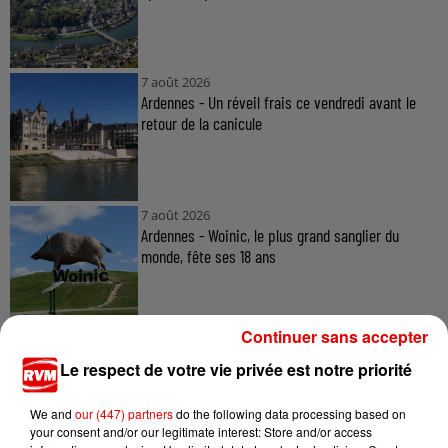
7 août 2026
Ardennes - Un réveil frais ce vendredi avant le
retour de la canicule
7 août 2026
Ardennes - Woinic, le plus grand sanglier du
monde, fête ses 18 ans
Continuer sans accepter
Le respect de votre vie privée est notre priorité
We and
our (447) partners
do the following data processing based on
TITRES DIFFUSÉS
your consent and/or our legitimate interest: Store and/or access