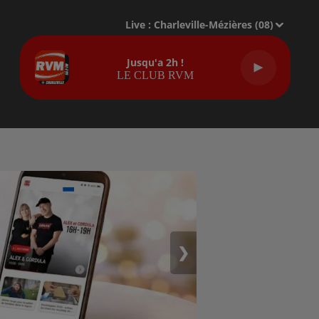
Live :
Charleville-Mézières (08)
Jusqu'a 2h !
LE CLUB RVM
❯