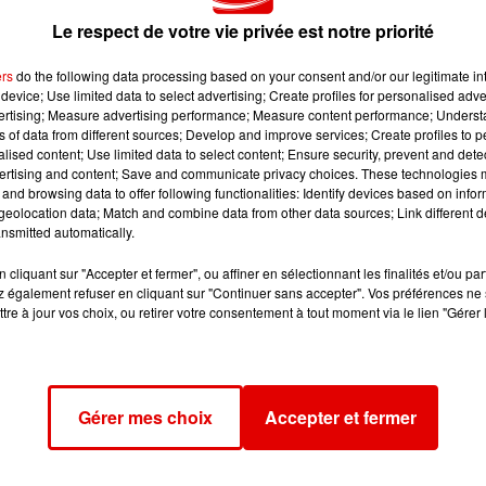
Le respect de votre vie privée est notre priorité
ers
do the following data processing based on your consent and/or our legitimate int
ndi 11 décembre en Champagne-Ardenne. Suite à un mouvemen
device; Use limited data to select advertising; Create profiles for personalised adver
bé.
vertising; Measure advertising performance; Measure content performance; Unders
ns of data from different sources; Develop and improve services; Create profiles to 
remplacera les trains. Seules 3 circulations sur 10 sont à
alised content; Use limited data to select content; Ensure security, prevent and detect
igne Epernay, Reims, Charleville et Metz.
ertising and content; Save and communicate privacy choices. These technologies
and browsing data to offer following functionalities: Identify devices based on infor
leurs dans les trains qu’une intersyndicale a déposé ce
eolocation data; Match and combine data from other data sources; Link different de
nsmitted automatically.
13 décembre matin. Des perturbations sont donc également 
cliquant sur "Accepter et fermer", ou affiner en sélectionnant les finalités et/ou pa
 également refuser en cliquant sur "Continuer sans accepter". Vos préférences ne 
itre le trafic en temps réel.
tre à jour vos choix, ou retirer votre consentement à tout moment via le lien "Gérer 
Gérer mes choix
Accepter et fermer