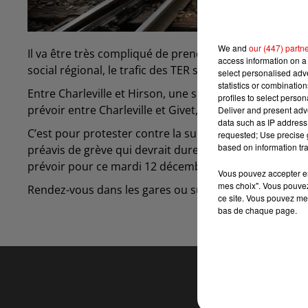
We and
our (447) partn
Il va être très compliqué de prendre le train ce lu
access information on a 
social régional, le trafic des TER s’annonce très pertur
select personalised ad
statistics or combinatio
Entre Charleville et Hirson, une substitution routière 
profiles to select person
prévoir entre Charleville et Givet, et 9 sur 10 pour la l
Deliver and present adv
data such as IP address 
C’est pour protester contre la suppression des contrô
requested; Use precise g
based on information tra
préavis de grève qui devrait durer jusqu’à mercredi 
prévoir pour ce mardi 12 décembre.
Vous pouvez accepter en 
mes choix". Vous pouvez
Rendez-vous dans les gares ou sur
internet
pour conna
ce site. Vous pouvez met
bas de chaque page.