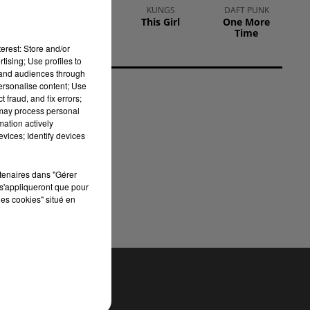
LE CLUB RVM
KUNGS
DAFT PUNK
Jusqu'a 2h !
This Girl
One More
Time
erest: Store and/or
t
tising; Use profiles to
tand audiences through
personalise content; Use
 fraud, and fix errors;
 may process personal
mation actively
vices; Identify devices
à
rtenaires dans "Gérer
s'appliqueront que pour
les cookies" situé en