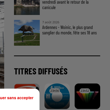
vendredi avant le retour de la
canicule
7 août 2026
Ardennes - Woinic, le plus grand
sanglier du monde, fête ses 18 ans
TITRES DIFFUSÉS
0h00
0h00
23h56
23h56
23h52
23h52
uer sans accepter