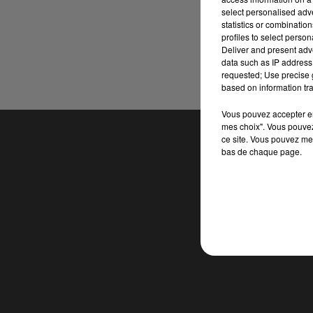
select personalised ad
statistics or combinatio
profiles to select person
Deliver and present adv
data such as IP address 
requested; Use precise g
based on information tra
Vous pouvez accepter en 
mes choix". Vous pouvez
ce site. Vous pouvez met
bas de chaque page.