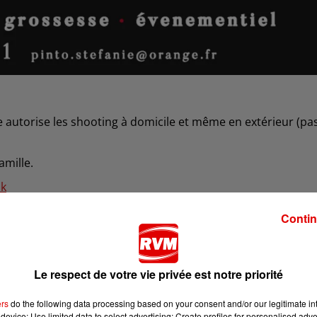
e autorise les shooting à domicile
et même en extérieur (pa
amille.
k
Contin
Le respect de votre vie privée est notre priorité
ers
do the following data processing based on your consent and/or our legitimate int
device; Use limited data to select advertising; Create profiles for personalised adver