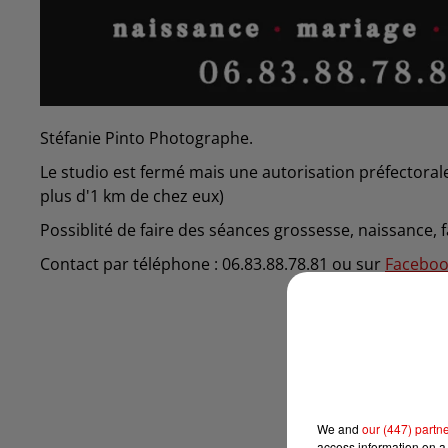
Stéfanie Pinto Photographe.
Le studio est fermé mais une autorisation préfectoral
plus d'1 km de chez eux)
Possiblité de faire des séances grossesse, naissance, f
Contact par téléphone :
06.83.88.78.81 ou sur
Faceboo
We and
our (447) partn
access information on a 