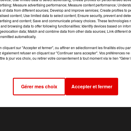
vertising; Measure advertising performance; Measure content performance; Unders
ns of data from different sources; Develop and improve services; Create profiles to 
alised content; Use limited data to select content; Ensure security, prevent and detect
ertising and content; Save and communicate privacy choices. These technologies
and browsing data to offer following functionalities: Identify devices based on infor
eolocation data; Match and combine data from other data sources; Link different de
nsmitted automatically.
cliquant sur "Accepter et fermer", ou affiner en sélectionnant les finalités et/ou pa
 également refuser en cliquant sur "Continuer sans accepter". Vos préférences ne 
tre à jour vos choix, ou retirer votre consentement à tout moment via le lien "Gérer 
Gérer mes choix
Accepter et fermer