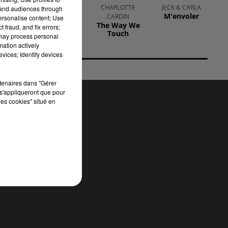
AMBRE
CHARLOTTE
JECK & CARLA
tand audiences through
J'me Demande
M'envoler
CARDIN
personalise content; Use
The Way We
 fraud, and fix errors;
Touch
 may process personal
mation actively
vices; Identify devices
rtenaires dans "Gérer
s'appliqueront que pour
les cookies" situé en