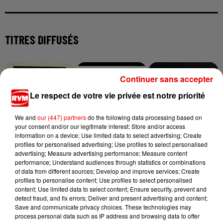
TITRES DIFFUSÉS
11h30
11h30
11h26
11h26
11h23
11h23
Continuer sans accepter
Le respect de votre vie privée est notre priorité
We and
our (447) partners
do the following data processing based on
your consent and/or our legitimate interest: Store and/or access
information on a device; Use limited data to select advertising; Create
ESMEE
JAMES MORRISON
TOVE LO X STROMAE
profiles for personalised advertising; Use profiles to select personalised
Insomnie
You Give Me
Des Fleurs
advertising; Measure advertising performance; Measure content
Something
performance; Understand audiences through statistics or combinations
of data from different sources; Develop and improve services; Create
profiles to personalise content; Use profiles to select personalised
content; Use limited data to select content; Ensure security, prevent and
detect fraud, and fix errors; Deliver and present advertising and content;
Save and communicate privacy choices. These technologies may
process personal data such as IP address and browsing data to offer