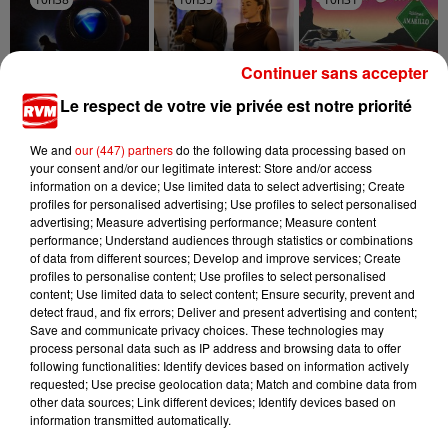
Continuer sans accepter
Le respect de votre vie privée est notre priorité
DJO
JUNGELI FEAT. EMMA
ELLA LANGLEY
End Of Beginning
Juste Un Peu
Choosin' Texas
We and
our (447) partners
do the following data processing based on
your consent and/or our legitimate interest: Store and/or access
information on a device; Use limited data to select advertising; Create
profiles for personalised advertising; Use profiles to select personalised
advertising; Measure advertising performance; Measure content
performance; Understand audiences through statistics or combinations
of data from different sources; Develop and improve services; Create
profiles to personalise content; Use profiles to select personalised
content; Use limited data to select content; Ensure security, prevent and
detect fraud, and fix errors; Deliver and present advertising and content;
Save and communicate privacy choices. These technologies may
process personal data such as IP address and browsing data to offer
following functionalities: Identify devices based on information actively
requested; Use precise geolocation data; Match and combine data from
other data sources; Link different devices; Identify devices based on
information transmitted automatically.