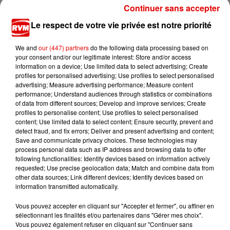
Continuer sans accepter
7 août 2026
Ardennes - Woinic, le plus grand sanglier du
Le respect de votre vie privée est notre priorité
monde, fête ses 18 ans
We and
our (447) partners
do the following data processing based on
your consent and/or our legitimate interest: Store and/or access
information on a device; Use limited data to select advertising; Create
profiles for personalised advertising; Use profiles to select personalised
advertising; Measure advertising performance; Measure content
performance; Understand audiences through statistics or combinations
of data from different sources; Develop and improve services; Create
profiles to personalise content; Use profiles to select personalised
TITRES DIFFUSÉS
content; Use limited data to select content; Ensure security, prevent and
detect fraud, and fix errors; Deliver and present advertising and content;
Save and communicate privacy choices. These technologies may
process personal data such as IP address and browsing data to offer
following functionalities: Identify devices based on information actively
17h02
17h02
16h56
16h56
16h53
16h53
requested; Use precise geolocation data; Match and combine data from
other data sources; Link different devices; Identify devices based on
information transmitted automatically.
Vous pouvez accepter en cliquant sur "Accepter et fermer", ou affiner en
sélectionnant les finalités et/ou partenaires dans "Gérer mes choix".
Vous pouvez également refuser en cliquant sur "Continuer sans
RIVIERA
ORIA
OFENBACH, STARSAILOR