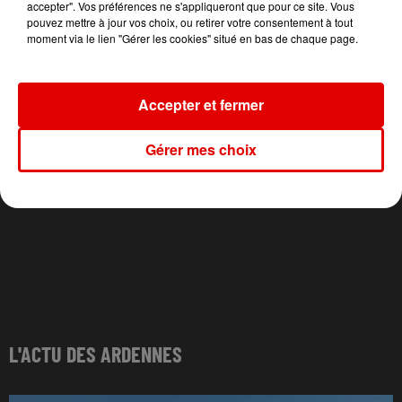
accepter". Vos préférences ne s'appliqueront que pour ce site. Vous
She Doesn't Mind
Soiree Mondaine
Four To The Floor
pouvez mettre à jour vos choix, ou retirer votre consentement à tout
moment via le lien "Gérer les cookies" situé en bas de chaque page.
Accepter et fermer
Gérer mes choix
L'ACTU DES ARDENNES