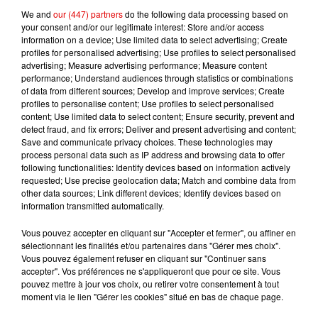
We and
our (447) partners
do the following data processing based on
your consent and/or our legitimate interest: Store and/or access
TITRES DIFFUSÉS
information on a device; Use limited data to select advertising; Create
profiles for personalised advertising; Use profiles to select personalised
advertising; Measure advertising performance; Measure content
performance; Understand audiences through statistics or combinations
9h38
9h38
9h35
9h35
9h31
9h31
of data from different sources; Develop and improve services; Create
profiles to personalise content; Use profiles to select personalised
content; Use limited data to select content; Ensure security, prevent and
detect fraud, and fix errors; Deliver and present advertising and content;
Save and communicate privacy choices. These technologies may
process personal data such as IP address and browsing data to offer
following functionalities: Identify devices based on information actively
DAVID GUETTA, TEDDY
JUNGELI FEAT. EMMA
SABRINA
requested; Use precise geolocation data; Match and combine data from
Juste Un Peu
Boys
SWIMS, TONES AND I
other data sources; Link different devices; Identify devices based on
Gone Gone Gone
information transmitted automatically.
Vous pouvez accepter en cliquant sur "Accepter et fermer", ou affiner en
sélectionnant les finalités et/ou partenaires dans "Gérer mes choix".
Vous pouvez également refuser en cliquant sur "Continuer sans
accepter". Vos préférences ne s'appliqueront que pour ce site. Vous
pouvez mettre à jour vos choix, ou retirer votre consentement à tout
moment via le lien "Gérer les cookies" situé en bas de chaque page.