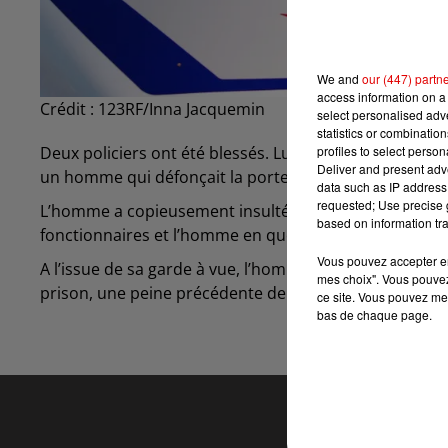
We and
our (447) partn
access information on a 
Crédit :
123RF/Inna Jacquemin
select personalised ad
statistics or combinatio
profiles to select person
Deux policiers ont été blessés. Lundi 11 mars, vers 23
Deliver and present adv
un homme qui défonçait la porte d’un appartement.
data such as IP address 
requested; Use precise g
L’homme a copieusement insulté les policiers, tout en 
based on information tra
fonctionnaires et l’homme en question.
Vous pouvez accepter en 
A l’issue de sa garde à vue, l’homme a été condamné
mes choix". Vous pouvez
prison, une peine précédente de 8 mois a été révoquée.
ce site. Vous pouvez met
bas de chaque page.