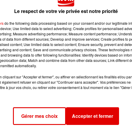
Le respect de votre vie privée est notre priorité
ers
do the following data processing based on your consent and/or our legitimate int
device; Use limited data to select advertising; Create profiles for personalised adver
vertising; Measure advertising performance; Measure content performance; Unders
ns of data from different sources; Develop and improve services; Create profiles to 
alised content; Use limited data to select content; Ensure security, prevent and detect
h, quartier Zup de Sedan, les agents étaient intervenus pour
ertising and content; Save and communicate privacy choices. These technologies
and browsing data to offer following functionalities: Identify devices based on infor
eolocation data; Match and combine data from other data sources; Link different de
continuant, tant et si bien que la porte a cédé blessant deu
nsmitted automatically.
cliquant sur "Accepter et fermer", ou affiner en sélectionnant les finalités et/ou pa
 ce mercredi 13 mars en comparution immédiate à 12 mois 
 également refuser en cliquant sur "Continuer sans accepter". Vos préférences ne 
 Il a été écroué.
tre à jour vos choix, ou retirer votre consentement à tout moment via le lien "Gérer 
Gérer mes choix
Accepter et fermer