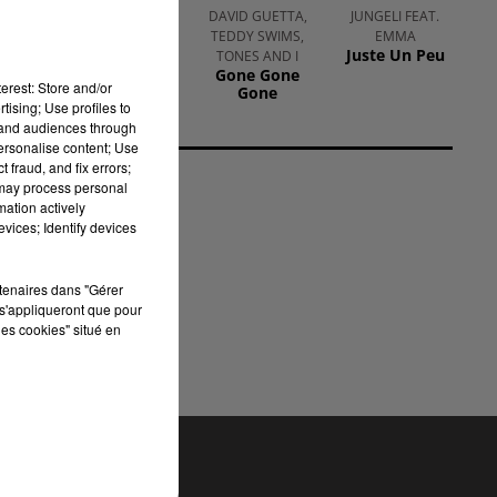
BRUNO MARS
DAVID GUETTA,
JUNGELI FEAT.
On My Soul
TEDDY SWIMS,
EMMA
Juste Un Peu
TONES AND I
Gone Gone
erest: Store and/or
Gone
tising; Use profiles to
tand audiences through
personalise content; Use
 fraud, and fix errors;
 may process personal
mation actively
vices; Identify devices
x
rtenaires dans "Gérer
de
s'appliqueront que pour
les cookies" situé en