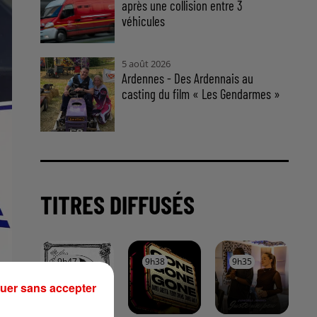
après une collision entre 3
véhicules
5 août 2026
Ardennes - Des Ardennais au
casting du film « Les Gendarmes »
TITRES DIFFUSÉS
9h47
9h47
9h38
9h38
9h35
9h35
uer sans accepter