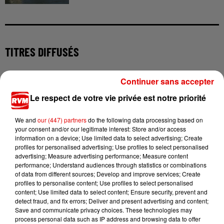
TITRES DIFFUSÉS
Continuer sans accepter
13h03
13h03
13h00
13h00
12h57
12h57
Le respect de votre vie privée est notre priorité
We and
our (447) partners
do the following data processing based on
your consent and/or our legitimate interest: Store and/or access
information on a device; Use limited data to select advertising; Create
profiles for personalised advertising; Use profiles to select personalised
GINIE LINE
RIVIERA
ALEX WARREN
advertising; Measure advertising performance; Measure content
Le Dilemme
She Doesn't Mind
Fever Dream
performance; Understand audiences through statistics or combinations
of data from different sources; Develop and improve services; Create
profiles to personalise content; Use profiles to select personalised
content; Use limited data to select content; Ensure security, prevent and
detect fraud, and fix errors; Deliver and present advertising and content;
Save and communicate privacy choices. These technologies may
process personal data such as IP address and browsing data to offer