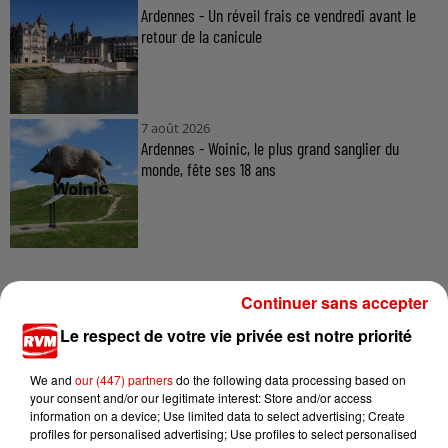
Ardennes - Un réveil frais ce vendredi avant le
retour de la canicule
7 août 2026
Ardennes - Woinic, le plus grand sanglier du
monde, fête ses 18 ans
Continuer sans accepter
Le respect de votre vie privée est notre priorité
TITRES DIFFUSÉS
We and
our (447) partners
do the following data processing based on
your consent and/or our legitimate interest: Store and/or access
information on a device; Use limited data to select advertising; Create
10h45
10h45
10h36
10h36
10h33
10h33
profiles for personalised advertising; Use profiles to select personalised