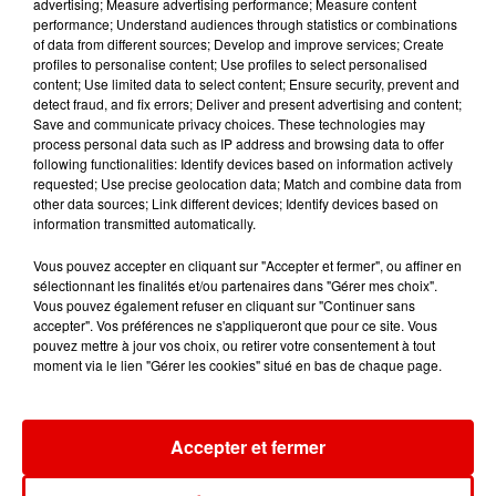
advertising; Measure advertising performance; Measure content
performance; Understand audiences through statistics or combinations
of data from different sources; Develop and improve services; Create
profiles to personalise content; Use profiles to select personalised
content; Use limited data to select content; Ensure security, prevent and
detect fraud, and fix errors; Deliver and present advertising and content;
SHAKIRA FEAT. BURNA
RAYE
CHRISTOPHE WILLEM
Save and communicate privacy choices. These technologies may
Where Is My
Systaime
BOY
process personal data such as IP address and browsing data to offer
Husband!
Dai Dai
following functionalities: Identify devices based on information actively
requested; Use precise geolocation data; Match and combine data from
other data sources; Link different devices; Identify devices based on
information transmitted automatically.
Vous pouvez accepter en cliquant sur "Accepter et fermer", ou affiner en
sélectionnant les finalités et/ou partenaires dans "Gérer mes choix".
Vous pouvez également refuser en cliquant sur "Continuer sans
accepter". Vos préférences ne s'appliqueront que pour ce site. Vous
pouvez mettre à jour vos choix, ou retirer votre consentement à tout
moment via le lien "Gérer les cookies" situé en bas de chaque page.
Accepter et fermer