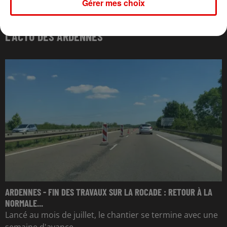
Gérer mes choix
L'ACTU DES ARDENNES
ARDENNES - FIN DES TRAVAUX SUR LA ROCADE : RETOUR À LA
NORMALE...
Lancé au mois de juillet, le chantier se termine avec une
semaine d'avance.