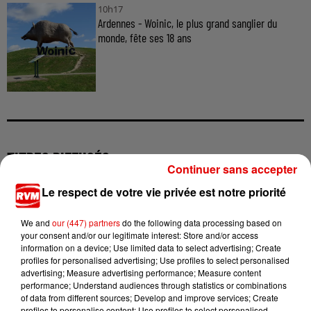
10h17
Ardennes - Woinic, le plus grand sanglier du
monde, fête ses 18 ans
TITRES DIFFUSÉS
Continuer sans accepter
Le respect de votre vie privée est notre priorité
20h50
20h50
20h47
20h47
20h44
20h44
We and
our (447) partners
do the following data processing based on
your consent and/or our legitimate interest: Store and/or access
information on a device; Use limited data to select advertising; Create
profiles for personalised advertising; Use profiles to select personalised
advertising; Measure advertising performance; Measure content
performance; Understand audiences through statistics or combinations
of data from different sources; Develop and improve services; Create
GOLD
BEBE REXHA
SOPRANO
profiles to personalise content; Use profiles to select personalised