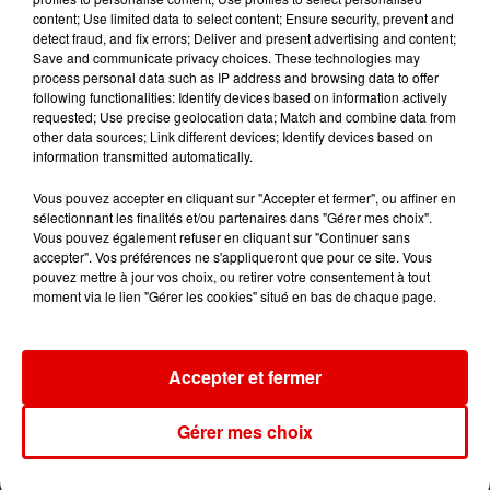
Capitaine
New Religion
Le Coach
Abandonne
content; Use limited data to select content; Ensure security, prevent and
detect fraud, and fix errors; Deliver and present advertising and content;
Save and communicate privacy choices. These technologies may
process personal data such as IP address and browsing data to offer
following functionalities: Identify devices based on information actively
requested; Use precise geolocation data; Match and combine data from
other data sources; Link different devices; Identify devices based on
information transmitted automatically.
Vous pouvez accepter en cliquant sur "Accepter et fermer", ou affiner en
sélectionnant les finalités et/ou partenaires dans "Gérer mes choix".
Vous pouvez également refuser en cliquant sur "Continuer sans
accepter". Vos préférences ne s'appliqueront que pour ce site. Vous
pouvez mettre à jour vos choix, ou retirer votre consentement à tout
moment via le lien "Gérer les cookies" situé en bas de chaque page.
Accepter et fermer
Gérer mes choix
L'ACTU DES ARDENNES