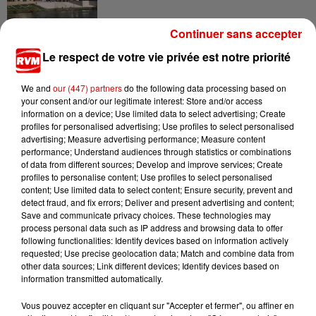
Continuer sans accepter
7 août 2026
Le respect de votre vie privée est notre priorité
Ardennes - Woinic, le plus grand sanglier du
monde, fête ses 18 ans
We and
our (447) partners
do the following data processing based on
your consent and/or our legitimate interest: Store and/or access
information on a device; Use limited data to select advertising; Create
profiles for personalised advertising; Use profiles to select personalised
advertising; Measure advertising performance; Measure content
performance; Understand audiences through statistics or combinations
of data from different sources; Develop and improve services; Create
profiles to personalise content; Use profiles to select personalised
content; Use limited data to select content; Ensure security, prevent and
TITRES DIFFUSÉS
detect fraud, and fix errors; Deliver and present advertising and content;
Save and communicate privacy choices. These technologies may
process personal data such as IP address and browsing data to offer
following functionalities: Identify devices based on information actively
8h38
8h38
8h35
8h35
8h32
8h32
requested; Use precise geolocation data; Match and combine data from
other data sources; Link different devices; Identify devices based on
information transmitted automatically.
Vous pouvez accepter en cliquant sur "Accepter et fermer", ou affiner en