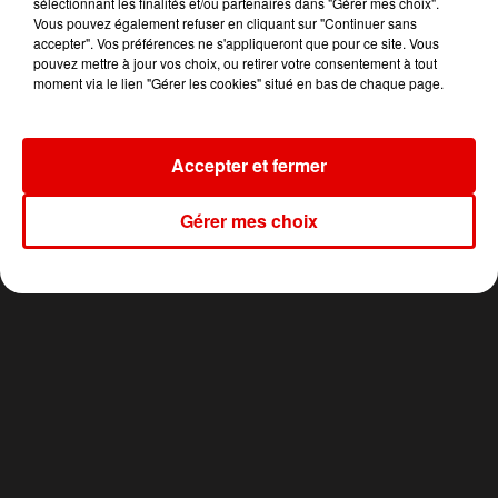
sélectionnant les finalités et/ou partenaires dans "Gérer mes choix".
Vous pouvez également refuser en cliquant sur "Continuer sans
DJO
HUGEL, IMAEL ANGEL,
ADELE CASTILLON
accepter". Vos préférences ne s'appliqueront que pour ce site. Vous
End Of Beginning
Ete Avec Toi
ULTRA NATE
pouvez mettre à jour vos choix, ou retirer votre consentement à tout
Movin' To The Sun
moment via le lien "Gérer les cookies" situé en bas de chaque page.
Accepter et fermer
Gérer mes choix