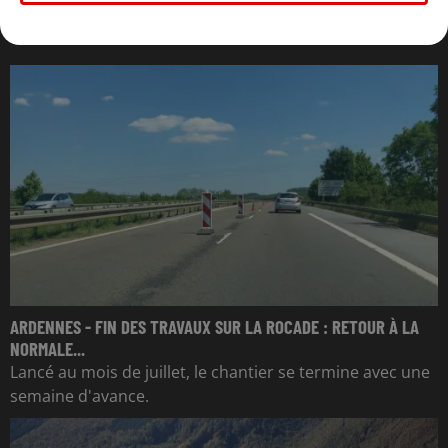
L'ACTU DES ARDENNES
ARDENNES - FIN DES TRAVAUX SUR LA ROCADE : RETOUR À LA
NORMALE...
Lancé au mois de juillet, le chantier se termine avec une
semaine d'avance.