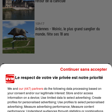
retour de la canicule
10h17
Ardennes - Woinic, le plus grand sanglier du
monde, fête ses 18 ans
Continuer sans accepter
TITRES DIFFUSÉS
Le respect de votre vie privée est notre priorité
We and
our (447) partners
do the following data processing based on
your consent and/or our legitimate interest: Store and/or access
20h22
20h22
20h17
20h17
20h14
20h14
information on a device; Use limited data to select advertising; Create
profiles for personalised advertising; Use profiles to select personalised
advertising; Measure advertising performance; Measure content
performance; Understand audiences through statistics or combinations