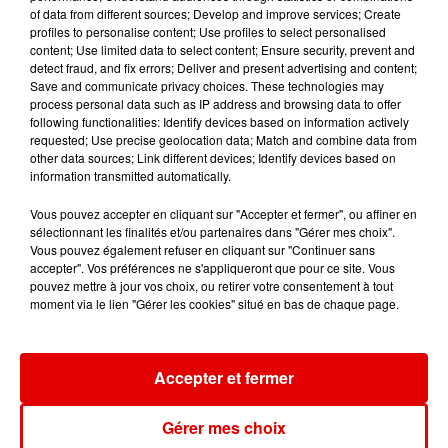
of data from different sources; Develop and improve services; Create
profiles to personalise content; Use profiles to select personalised
content; Use limited data to select content; Ensure security, prevent and
RIVIERA
BILL BAXTER
LUCENZO
detect fraud, and fix errors; Deliver and present advertising and content;
She Doesn't Mind
Embrasse-Moi Idiot
Limencello
Save and communicate privacy choices. These technologies may
process personal data such as IP address and browsing data to offer
following functionalities: Identify devices based on information actively
requested; Use precise geolocation data; Match and combine data from
other data sources; Link different devices; Identify devices based on
information transmitted automatically.
Vous pouvez accepter en cliquant sur "Accepter et fermer", ou affiner en
sélectionnant les finalités et/ou partenaires dans "Gérer mes choix".
Vous pouvez également refuser en cliquant sur "Continuer sans
accepter". Vos préférences ne s'appliqueront que pour ce site. Vous
pouvez mettre à jour vos choix, ou retirer votre consentement à tout
moment via le lien "Gérer les cookies" situé en bas de chaque page.
Accepter et fermer
Gérer mes choix