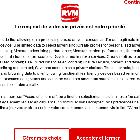
Contin
n ont profité pour retrouver la nature et les activités de
Le respect de votre vie privée est notre priorité
ivités nautiques sur les
lacs des Vieilles-Forges et de Bairon
ers
do the following data processing based on your consent and/or our legitimate int
device; Use limited data to select advertising; Create profiles for personalised adver
r à pied ou en vélo sur la voie verte. Ecoutez ces
vertising; Measure advertising performance; Measure content performance; Unders
u de Montcy-Notre-Dame :
ns of data from different sources; Develop and improve services; Create profiles to 
alised content; Use limited data to select content; Ensure security, prevent and detect
ertising and content; Save and communicate privacy choices. These technologies
and browsing data to offer following functionalities: Identify devices based on infor
eolocation data; Match and combine data from other data sources; Link different de
nsmitted automatically.
les-Forges qui a réouvert de manière partielle depuis samed
es ont dû faire quelques rappels à l’ordre notamment pour
cliquant sur "Accepter et fermer", ou affiner en sélectionnant les finalités et/ou pa
 également refuser en cliquant sur "Continuer sans accepter". Vos préférences ne 
es bois. Pour rappel, l’accès à la plage reste interdit tout
tre à jour vos choix, ou retirer votre consentement à tout moment via le lien "Gérer 
ités nautiques individuelles sont autorisées.
 publics sont encore fermés au moins jusqu’au 2 juin.
Gérer mes choix
Accepter et fermer