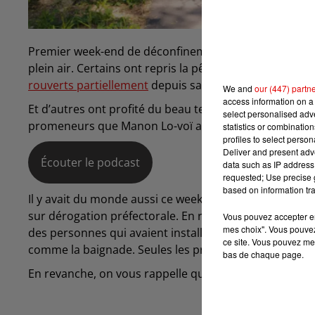
Premier week-end de déconfinement. Et les Ardennais e
plein air. Certains ont repris la pêche, d’autres les act
rouverts partiellement
depuis samedi 16 mai.
We and
our (447) partn
access information on a 
Et d’autres ont profité du beau temps pour se promene
select personalised ad
promeneurs que Manon Lo-voï a rencontrés au nivea
statistics or combinatio
profiles to select person
Deliver and present adv
Écouter le podcast
data such as IP address 
requested; Use precise g
based on information tra
Il y avait du monde aussi ce week-end au Lac des Vieil
sur dérogation préfectorale. En revanche les gendarm
Vous pouvez accepter en 
mes choix". Vous pouvez
des personnes qui avaient installé leur serviette dans l
ce site. Vous pouvez met
comme la baignade. Seules les promenades et les activ
bas de chaque page.
En revanche, on vous rappelle que les parcs et jardins