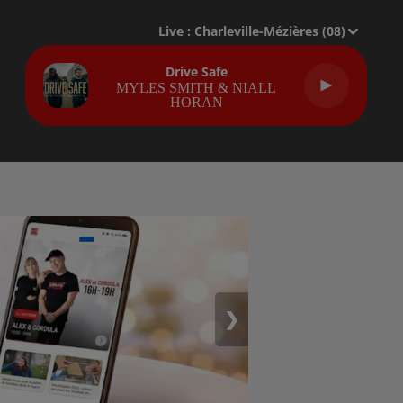
Live :
Charleville-Mézières (08)
Drive Safe
MYLES SMITH & NIALL
HORAN
❯