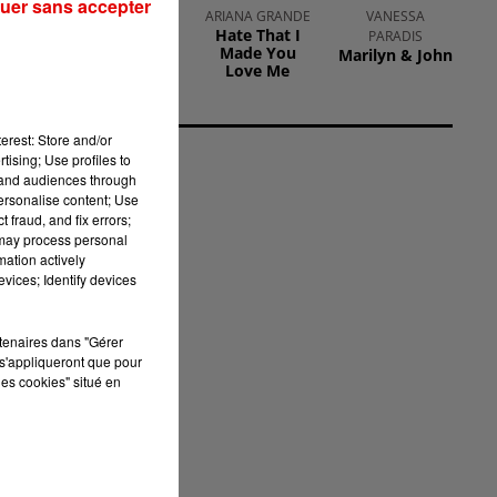
uer sans accepter
MYLES SMITH &
ARIANA GRANDE
VANESSA
Hate That I
NIALL HORAN
PARADIS
Made You
Drive Safe
Marilyn & John
Love Me
erest: Store and/or
tising; Use profiles to
tand audiences through
personalise content; Use
 fraud, and fix errors;
 may process personal
mation actively
vices; Identify devices
i
rtenaires dans "Gérer
s'appliqueront que pour
les cookies" situé en