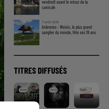
vendredi avant le retour de la
canicule
7 août 2026
Ardennes - Woinic, le plus grand
sanglier du monde, fête ses 18 ans
TITRES DIFFUSÉS
7h16
7h16
7h13
7h13
7h07
7h07