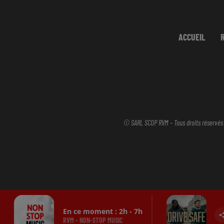
ACCUEIL
© SARL SCOP RVM - Tous droits réservés
En ce moment :
2
h -
7
h
RVM - NON-STOP MUSIC