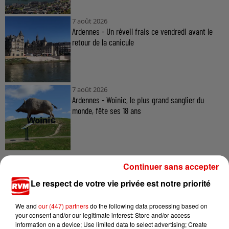
7 août 2026
Ardennes - Un réveil frais ce vendredi avant le
retour de la canicule
7 août 2026
Ardennes - Woinic, le plus grand sanglier du
monde, fête ses 18 ans
Continuer sans accepter
Le respect de votre vie privée est notre priorité
TITRES DIFFUSÉS
We and
our (447) partners
do the following data processing based on
your consent and/or our legitimate interest: Store and/or access
information on a device; Use limited data to select advertising; Create