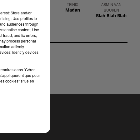
rey
KYGO FEAT. PAUL
TRINIX
ARMIN VAN
Madan
MC CARTNEY &
BUUREN
erest: Store and/or
Blah Blah Blah
MICHAEL
tising; Use profiles to
JACKSON
tand audiences through
Say Say Say
personalise content; Use
 fraud, and fix errors;
 may process personal
ent
mation actively
ous
vices; Identify devices
rtenaires dans "Gérer
s'appliqueront que pour
les cookies" situé en