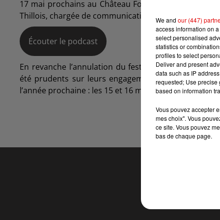
17 mai prochains au Château Fort de Sedan et qui de
Thillois, chargée de communication au Château Fort d
We and
our (447) partn
access information on a 
select personalised ad
Écouter le podcast
statistics or combinatio
profiles to select person
Deliver and present adv
En revanche l’annulation du festival n’aura pas de 
data such as IP address 
été prudents sur leurs engagements financiers dès l
requested; Use precise g
l’année prochaine : les 15 et 16 mai 2021.
based on information tra
Vous pouvez accepter en 
mes choix". Vous pouvez
ce site. Vous pouvez met
bas de chaque page.