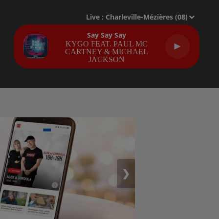
Live :
Charleville-Mézières (08)
Say Say Say
KYGO FEAT. PAUL MC
CARTNEY & MICHAEL
JACKSON
❯