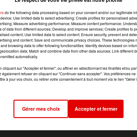
vait d’ailleurs fêter son 25ème anniversaire. Ecoutez Aud
e Sedan :
ers
do the following data processing based on your consent and/or our legitimate int
device; Use limited data to select advertising; Create profiles for personalised adver
vertising; Measure advertising performance; Measure content performance; Unders
ns of data from different sources; Develop and improve services; Create profiles to 
alised content; Use limited data to select content; Ensure security, prevent and detect
ertising and content; Save and communicate privacy choices. These technologies
gros impacts économiques pour les organisateurs qui avai
and browsing data to offer following functionalities: Identify devices based on infor
a fin du mois de février. Ils vous donnent déjà rendez-v
eolocation data; Match and combine data from other data sources; Link different de
nsmitted automatically.
cliquant sur "Accepter et fermer", ou affiner en sélectionnant les finalités et/ou pa
 également refuser en cliquant sur "Continuer sans accepter". Vos préférences ne 
tre à jour vos choix, ou retirer votre consentement à tout moment via le lien "Gérer 
Gérer mes choix
Accepter et fermer