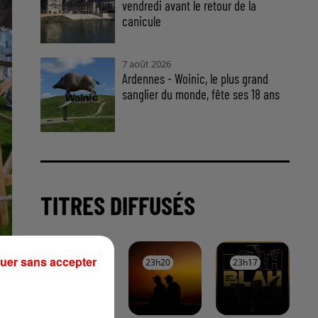
vendredi avant le retour de la
canicule
7 août 2026
Ardennes - Woinic, le plus grand
sanglier du monde, fête ses 18 ans
TITRES DIFFUSÉS
uer sans accepter
23h23
23h23
23h20
23h20
23h17
23h17
res
 et