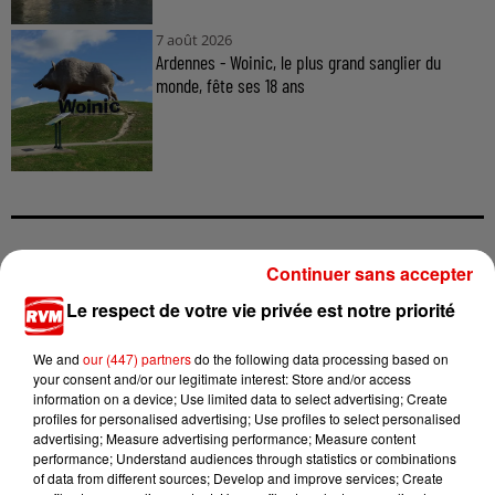
7 août 2026
Ardennes - Woinic, le plus grand sanglier du
monde, fête ses 18 ans
Continuer sans accepter
TITRES DIFFUSÉS
Le respect de votre vie privée est notre priorité
We and
our (447) partners
do the following data processing based on
0h00
0h00
23h56
23h56
23h52
23h52
your consent and/or our legitimate interest: Store and/or access
information on a device; Use limited data to select advertising; Create
profiles for personalised advertising; Use profiles to select personalised
advertising; Measure advertising performance; Measure content
performance; Understand audiences through statistics or combinations
of data from different sources; Develop and improve services; Create