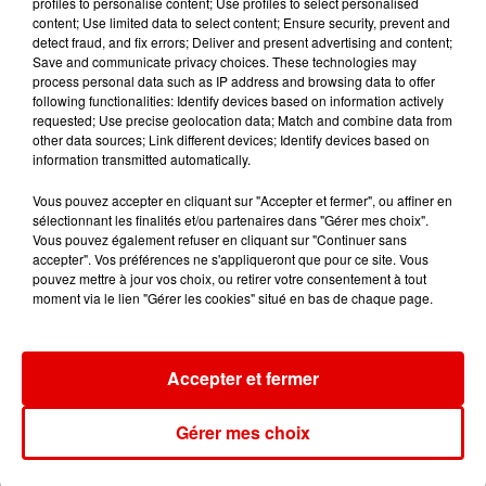
profiles to personalise content; Use profiles to select personalised
LE CLUB RVM
KUNGS
DAFT PUNK
content; Use limited data to select content; Ensure security, prevent and
Jusqu'a 2h !
This Girl
One More Time
detect fraud, and fix errors; Deliver and present advertising and content;
Save and communicate privacy choices. These technologies may
process personal data such as IP address and browsing data to offer
following functionalities: Identify devices based on information actively
requested; Use precise geolocation data; Match and combine data from
other data sources; Link different devices; Identify devices based on
information transmitted automatically.
Vous pouvez accepter en cliquant sur "Accepter et fermer", ou affiner en
sélectionnant les finalités et/ou partenaires dans "Gérer mes choix".
Vous pouvez également refuser en cliquant sur "Continuer sans
accepter". Vos préférences ne s'appliqueront que pour ce site. Vous
pouvez mettre à jour vos choix, ou retirer votre consentement à tout
moment via le lien "Gérer les cookies" situé en bas de chaque page.
Accepter et fermer
Gérer mes choix
L'ACTU DES ARDENNES