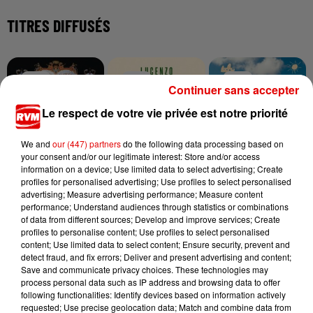
TITRES DIFFUSÉS
10h31
10h31
10h28
10h28
10h25
10h25
Continuer sans accepter
Le respect de votre vie privée est notre priorité
We and
our (447) partners
do the following data processing based on
your consent and/or our legitimate interest: Store and/or access
MICHAEL JACKSON
LUCENZO
JEREMY FREROT
information on a device; Use limited data to select advertising; Create
Heal The World
Limencello
Frerot
profiles for personalised advertising; Use profiles to select personalised
advertising; Measure advertising performance; Measure content
performance; Understand audiences through statistics or combinations
of data from different sources; Develop and improve services; Create
profiles to personalise content; Use profiles to select personalised
content; Use limited data to select content; Ensure security, prevent and
detect fraud, and fix errors; Deliver and present advertising and content;
Save and communicate privacy choices. These technologies may
process personal data such as IP address and browsing data to offer
following functionalities: Identify devices based on information actively
requested; Use precise geolocation data; Match and combine data from