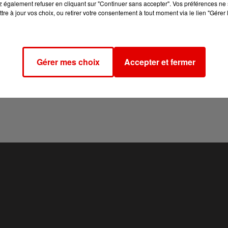
 également refuser en cliquant sur "Continuer sans accepter". Vos préférences ne 
tre à jour vos choix, ou retirer votre consentement à tout moment via le lien "Gérer 
out de six tampons le passeport est remboursé.
Gérer mes choix
Accepter et fermer
ourisme des Ardennes notamment à Charleville, Sedan, Give
de
l'Echappée Bière
.