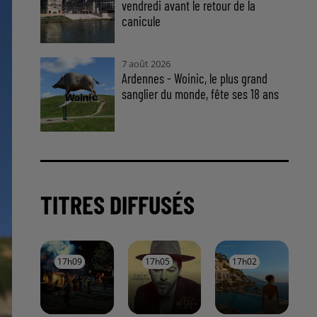
vendredi avant le retour de la
canicule
7 août 2026
Ardennes - Woinic, le plus grand
sanglier du monde, fête ses 18 ans
TITRES DIFFUSÉS
17h09
17h09
17h05
17h05
17h02
17h02