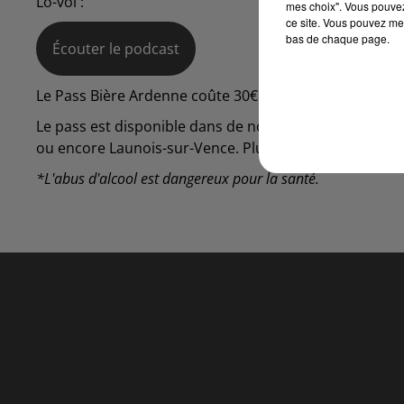
Lo-voï :
mes choix". Vous pouvez
ce site. Vous pouvez met
bas de chaque page.
Écouter le podcast
Le Pass Bière Ardenne coûte 30€ et on estime qu’au b
Le pass est disponible dans de nombreux offices de t
ou encore Launois-sur-Vence. Plus d'infos sur le site 
*L'abus d'alcool est dangereux pour la santé.