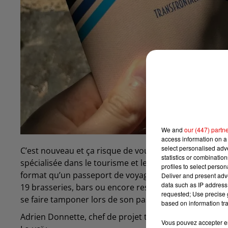
We and
our (447) partn
access information on a 
select personalised ad
C’est nouveau et ça risque de vous plaire si vous aimez 
statistics or combinatio
spécialisée dans le tourisme et les animations brassic
profiles to select person
format qu’un passeport de voyage qui vous permettra d
Deliver and present adv
data such as IP address 
19 brasseries, bars ou encore restaurants des Ardenn
requested; Use precise g
se faire tamponer lors de son passage.
based on information tra
Adrien Donnette, chef de projet touristique à l’Ech
Vous pouvez accepter en 