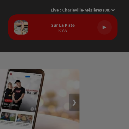
Live :
Charleville-Mézières (08)
Sur La Piste
EVA
❯