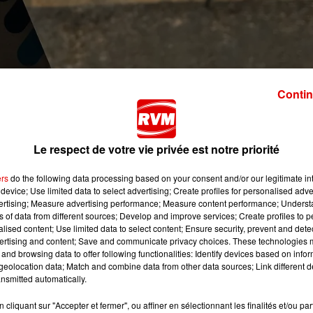
Contin
Le respect de votre vie privée est notre priorité
ers
do the following data processing based on your consent and/or our legitimate int
device; Use limited data to select advertising; Create profiles for personalised adver
vertising; Measure advertising performance; Measure content performance; Unders
la bière. L’entreprise l’Echappée Bière (basée à Lille et
ns of data from different sources; Develop and improve services; Create profiles to 
oles) lance le « Pass Bière Ardenne », un livret au même
alised content; Use limited data to select content; Ensure security, prevent and detect
e bénéficier d’offres, d’avantages et de gratuités au sein 
ertising and content; Save and communicate privacy choices. These technologies
and browsing data to offer following functionalities: Identify devices based on infor
es belges et françaises. Comme pour un passeport, il faudr
eolocation data; Match and combine data from other data sources; Link different de
nsmitted automatically.
appée Bière, nous donne quelques exemples, au micro de Ma
cliquant sur "Accepter et fermer", ou affiner en sélectionnant les finalités et/ou pa