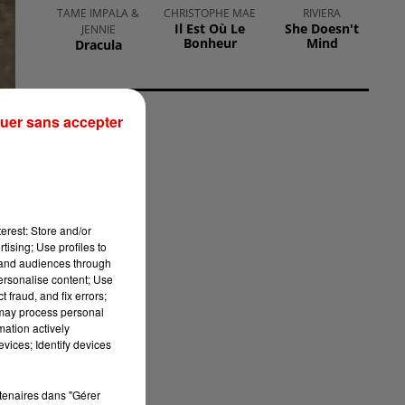
TAME IMPALA &
CHRISTOPHE MAE
RIVIERA
Il Est Où Le
She Doesn't
JENNIE
Bonheur
Mind
Dracula
uer sans accepter
erest: Store and/or
tising; Use profiles to
tand audiences through
personalise content; Use
 fraud, and fix errors;
de
 may process personal
mation actively
a
vices; Identify devices
non
rtenaires dans "Gérer