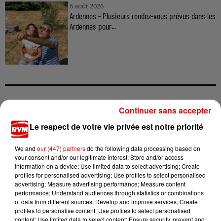
6 août 2026
Ardennes - Plusieurs rendez-vous prévus dans les
Ardennes pour...
TITRES DIFFUSÉS
Continuer sans accepter
Le respect de votre vie privée est notre priorité
We and
our (447) partners
do the following data processing based on
11h31
11h31
11h27
11h27
11h25
11h25
your consent and/or our legitimate interest: Store and/or access
information on a device; Use limited data to select advertising; Create
profiles for personalised advertising; Use profiles to select personalised
advertising; Measure advertising performance; Measure content
performance; Understand audiences through statistics or combinations
of data from different sources; Develop and improve services; Create
profiles to personalise content; Use profiles to select personalised
BIGFLO & OLI
P!NK
MYLENE FARMER
content; Use limited data to select content; Ensure security, prevent and
Picasso
All Out Of Fight
C'est A Qui Le Tour