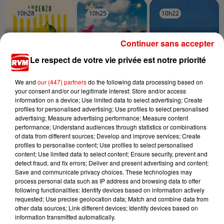
10h28
10h28
10h25
10h25
10h22
10h22
Continuer sans accepter
Le respect de votre vie privée est notre priorité
LUCENZO
JEREMY FREROT
CHARLOTTE CARDIN
We and
our (447) partners
do the following data processing based on
Limencello
Frerot
The Way We Touch
your consent and/or our legitimate interest: Store and/or access
information on a device; Use limited data to select advertising; Create
profiles for personalised advertising; Use profiles to select personalised
advertising; Measure advertising performance; Measure content
performance; Understand audiences through statistics or combinations
of data from different sources; Develop and improve services; Create
profiles to personalise content; Use profiles to select personalised
content; Use limited data to select content; Ensure security, prevent and
detect fraud, and fix errors; Deliver and present advertising and content;
Save and communicate privacy choices. These technologies may
process personal data such as IP address and browsing data to offer
following functionalities: Identify devices based on information actively
requested; Use precise geolocation data; Match and combine data from
other data sources; Link different devices; Identify devices based on
information transmitted automatically.