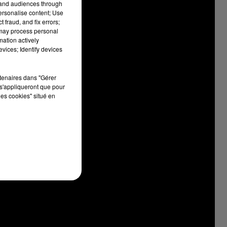
tand audiences through
personalise content; Use
 fraud, and fix errors;
 may process personal
mation actively
vices; Identify devices
rtenaires dans "Gérer
s'appliqueront que pour
les cookies" situé en