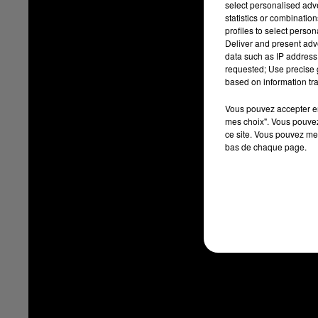
select personalised ad
statistics or combinatio
profiles to select person
Deliver and present adv
data such as IP address 
requested; Use precise g
based on information tra
Vous pouvez accepter en 
mes choix". Vous pouvez
ce site. Vous pouvez met
bas de chaque page.