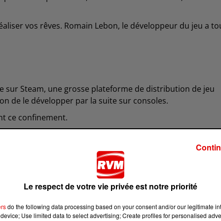
réaliser vos rêves. Romain Lebon, le développeur du jeu a to
e sur Steam, une grosse plateforme de distribution de jeu
ion de le développer par la suite sur consoles.
ant ce confinement.
Contin
Le respect de votre vie privée est notre priorité
ers
do the following data processing based on your consent and/or our legitimate int
device; Use limited data to select advertising; Create profiles for personalised adver