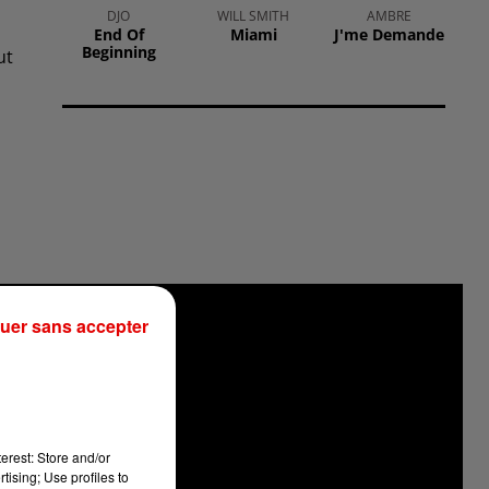
DJO
WILL SMITH
AMBRE
End Of
Miami
J'me Demande
Beginning
ut
uer sans accepter
erest: Store and/or
tising; Use profiles to