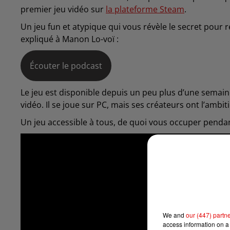
premier jeu vidéo sur
la plateforme Steam
.
Un jeu fun et atypique qui vous révèle le secret pour 
expliqué à Manon Lo-voï :
Écouter le podcast
Le jeu est disponible depuis un peu plus d’une semain
vidéo. Il se joue sur PC, mais ses créateurs ont l’ambit
Un jeu accessible à tous, de quoi vous occuper pend
We and
our (447) partn
access information on a 