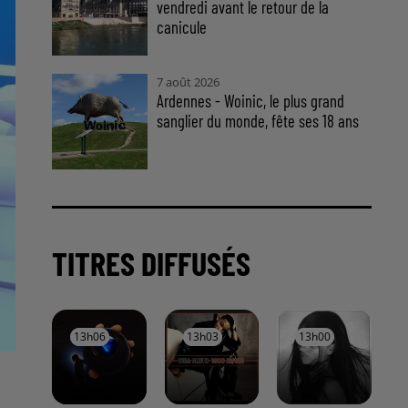
vendredi avant le retour de la
canicule
7 août 2026
Ardennes - Woinic, le plus grand
sanglier du monde, fête ses 18 ans
TITRES DIFFUSÉS
13h06
13h06
13h03
13h03
13h00
13h00