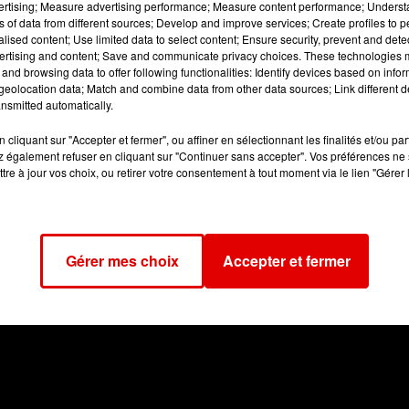
vertising; Measure advertising performance; Measure content performance; Unders
ns of data from different sources; Develop and improve services; Create profiles to 
alised content; Use limited data to select content; Ensure security, prevent and detect
ertising and content; Save and communicate privacy choices. These technologies
and browsing data to offer following functionalities: Identify devices based on infor
eolocation data; Match and combine data from other data sources; Link different de
nsmitted automatically.
cliquant sur "Accepter et fermer", ou affiner en sélectionnant les finalités et/ou pa
 également refuser en cliquant sur "Continuer sans accepter". Vos préférences ne 
tre à jour vos choix, ou retirer votre consentement à tout moment via le lien "Gérer 
Gérer mes choix
Accepter et fermer