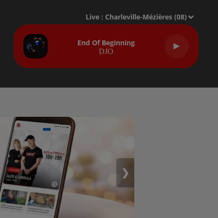
Live :
Charleville-Mézières (08)
End Of Beginning
DJO
❯