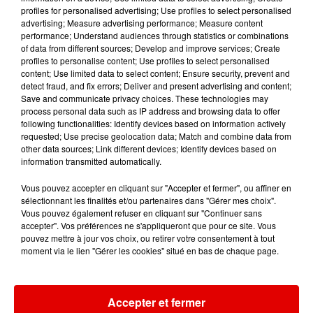
profiles for personalised advertising; Use profiles to select personalised
advertising; Measure advertising performance; Measure content
performance; Understand audiences through statistics or combinations
11h57
11h57
11h55
11h55
11h51
11h51
of data from different sources; Develop and improve services; Create
profiles to personalise content; Use profiles to select personalised
content; Use limited data to select content; Ensure security, prevent and
detect fraud, and fix errors; Deliver and present advertising and content;
Save and communicate privacy choices. These technologies may
process personal data such as IP address and browsing data to offer
following functionalities: Identify devices based on information actively
24KGOLDN
CHRISTOPHE WILLEM
EVANESCENCE
requested; Use precise geolocation data; Match and combine data from
Mood
Systaime
Who Will You
other data sources; Link different devices; Identify devices based on
Follow
information transmitted automatically.
Vous pouvez accepter en cliquant sur "Accepter et fermer", ou affiner en
sélectionnant les finalités et/ou partenaires dans "Gérer mes choix".
Vous pouvez également refuser en cliquant sur "Continuer sans
accepter". Vos préférences ne s'appliqueront que pour ce site. Vous
pouvez mettre à jour vos choix, ou retirer votre consentement à tout
moment via le lien "Gérer les cookies" situé en bas de chaque page.
Accepter et fermer