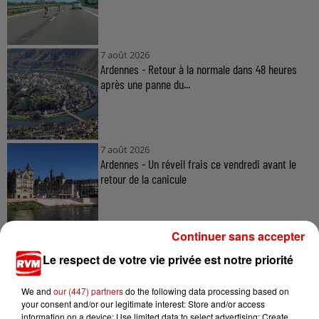
7 août 2026
Ardennes - Retour à la normale dans 48 heures
après une panne du...
7 août 2026
Ardennes - Un réveil frais ce vendredi avant le
retour de la canicule
Continuer sans accepter
Le respect de votre vie privée est notre priorité
We and
our (447) partners
do the following data processing based on
TITRES DIFFUSÉS
your consent and/or our legitimate interest: Store and/or access
information on a device; Use limited data to select advertising; Create