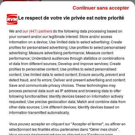
Ardennes - 4 personnes transportées à l'hôpital
Continuer sans accepter
après une collision...
Le respect de votre vie privée est notre priorité
We and
our (447) partners
do the following data processing based on
your consent and/or our legitimate interest: Store and/or access
information on a device; Use limited data to select advertising; Create
profiles for personalised advertising; Use profiles to select personalised
advertising; Measure advertising performance; Measure content
performance; Understand audiences through statistics or combinations
TITRES DIFFUSÉS
of data from different sources; Develop and improve services; Create
profiles to personalise content; Use profiles to select personalised
content; Use limited data to select content; Ensure security, prevent and
detect fraud, and fix errors; Deliver and present advertising and content;
Save and communicate privacy choices. These technologies may
4h10
4h10
4h07
4h07
4h03
4h03
process personal data such as IP address and browsing data to offer
following functionalities: Identify devices based on information actively
requested; Use precise geolocation data; Match and combine data from
other data sources; Link different devices; Identify devices based on
information transmitted automatically.
Vous pouvez accepter en cliquant sur "Accepter et fermer", ou affiner en
ADELE CASTILLON
BOB MARLEY
ELLA LANGLEY
Ete Avec Toi
Iron Lion Zion
Choosin' Texas
sélectionnant les finalités et/ou partenaires dans "Gérer mes choix".
Vous pouvez également refuser en cliquant sur "Continuer sans