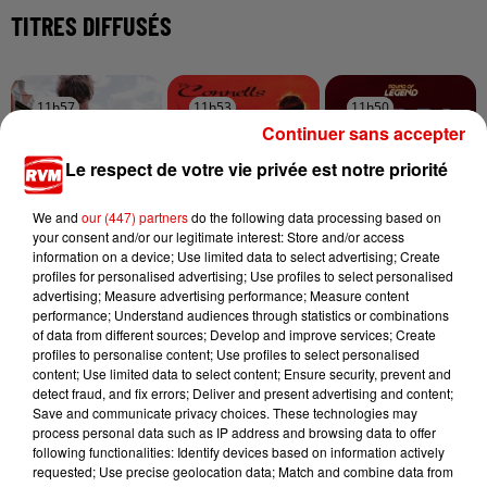
TITRES DIFFUSÉS
11h57
11h57
11h53
11h53
11h50
11h50
Continuer sans accepter
Le respect de votre vie privée est notre priorité
We and
our (447) partners
do the following data processing based on
your consent and/or our legitimate interest: Store and/or access
PIERRE DE MAERE
THE CONNELLS
SOUND OF LEGEND
information on a device; Use limited data to select advertising; Create
Je Pense A Vous
75
San Francisco
profiles for personalised advertising; Use profiles to select personalised
advertising; Measure advertising performance; Measure content
performance; Understand audiences through statistics or combinations
of data from different sources; Develop and improve services; Create
profiles to personalise content; Use profiles to select personalised
content; Use limited data to select content; Ensure security, prevent and
detect fraud, and fix errors; Deliver and present advertising and content;
Save and communicate privacy choices. These technologies may
process personal data such as IP address and browsing data to offer
following functionalities: Identify devices based on information actively
requested; Use precise geolocation data; Match and combine data from