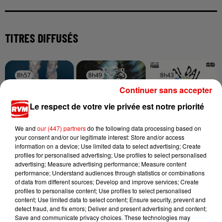
TITRES DIFFUSÉS
8h57
8h57
8h49
8h49
8h43
8h43
Continuer sans accepter
Le respect de votre vie privée est notre priorité
We and
our (447) partners
do the following data processing based on
your consent and/or our legitimate interest: Store and/or access
CHRISTOPHE WILLEM
THE RASMUS
SHAKIRA FEAT. BURNA
information on a device; Use limited data to select advertising; Create
Systaime
In The Shadows
BOY
profiles for personalised advertising; Use profiles to select personalised
Dai Dai
advertising; Measure advertising performance; Measure content
performance; Understand audiences through statistics or combinations
of data from different sources; Develop and improve services; Create
profiles to personalise content; Use profiles to select personalised
content; Use limited data to select content; Ensure security, prevent and
detect fraud, and fix errors; Deliver and present advertising and content;
Save and communicate privacy choices. These technologies may