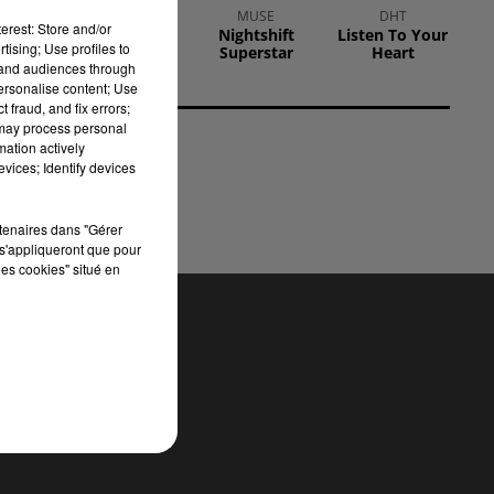
VITAA
MUSE
DHT
erest: Store and/or
Ca Fait Mal
Nightshift
Listen To Your
tising; Use profiles to
Superstar
Heart
tand audiences through
il
personalise content; Use
 fraud, and fix errors;
 may process personal
mation actively
vices; Identify devices
rtenaires dans "Gérer
s'appliqueront que pour
les cookies" situé en