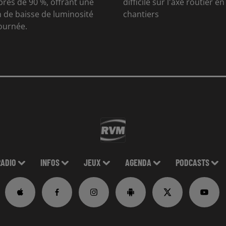
rès de 90 %, offrant une
difficile sur l'axe routier e
 de baisse de luminosité
chantiers
journée.
RADIO
INFOS
JEUX
AGENDA
PODCASTS