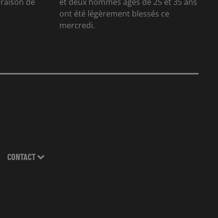
n raison de
et deux hommes âgés de 25 et 35 ans
ont été légèrement blessés ce
mercredi.
CONTACT