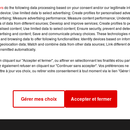
ers
do the following data processing based on your consent and/or our legitimate int
device; Use limited data to select advertising; Create profiles for personalised adver
rcs a eu une super idée. Ils vont faire des massages et des
vertising; Measure advertising performance; Measure content performance; Unders
’est top pour atténuer les rides, en plus il tonifie la peau, 
ns of data from different sources; Develop and improve services; Create profiles to 
alised content; Use limited data to select content; Ensure security, prevent and detect
ertising and content; Save and communicate privacy choices. These technologies
and browsing data to offer following functionalities: Identify devices based on infor
eolocation data; Match and combine data from other data sources; Link different de
, 6h-9h sur RVM.
nsmitted automatically.
cliquant sur "Accepter et fermer", ou affiner en sélectionnant les finalités et/ou pa
 également refuser en cliquant sur "Continuer sans accepter". Vos préférences ne 
tre à jour vos choix, ou retirer votre consentement à tout moment via le lien "Gérer 
Gérer mes choix
Accepter et fermer