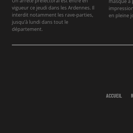
Un arrêté préfectoral est entré en
masqué à p
vigueur ce jeudi dans les Ardennes. Il
impression
interdit notamment les rave-parties,
en pleine 
jusqu’à lundi dans tout le
département.
ACCUEIL