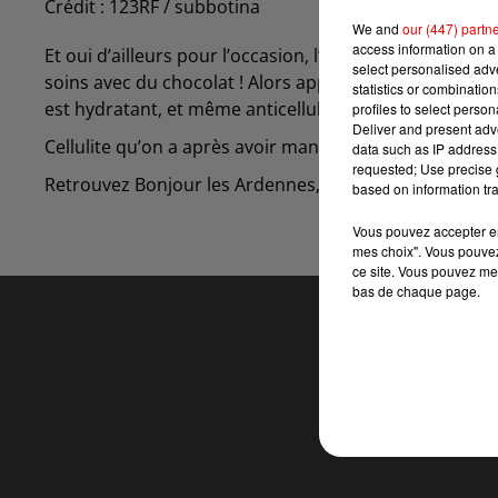
Crédit :
123RF / subbotina
We and
our (447) partn
access information on a 
Et oui d’ailleurs pour l’occasion, l’enseigne Center Pa
select personalised ad
soins avec du chocolat ! Alors apparemment le chocolat c
statistics or combinatio
est hydratant, et même anticellulite.
profiles to select person
Deliver and present adv
Cellulite qu’on a après avoir mangé du chocolat.
data such as IP address 
requested; Use precise g
Retrouvez Bonjour les Ardennes, du lundi au vendredi
based on information tra
Vous pouvez accepter en 
mes choix". Vous pouvez
ce site. Vous pouvez met
bas de chaque page.