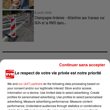
6 août 2026
Champagne-Ardenne - Attention aux travaux sur
l'A34 et la RN51 dans...
TITRES DIFFUSÉS
Continuer sans accepter
Le respect de votre vie privée est notre priorité
We and
our (447) partners
do the following data processing based on
9h36
9h36
9h34
9h34
9h29
9h29
your consent and/or our legitimate interest: Store and/or access
information on a device; Use limited data to select advertising; Create
profiles for personalised advertising; Use profiles to select personalised
advertising; Measure advertising performance; Measure content
performance; Understand audiences through statistics or combinations