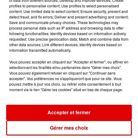
of data from different sources; Develop and improve services; Create
profiles to personalise content; Use profiles to select personalised
SHAKIRA FEAT. BURNA
ESMEE
HERMES HOUSE BAND
content; Use limited data to select content; Ensure security, prevent and
Insomnie
I Will Survive
BOY
detect fraud, and fix errors; Deliver and present advertising and content;
Dai Dai
Save and communicate privacy choices. These technologies may
process personal data such as IP address and browsing data to offer
following functionalities: Identify devices based on information actively
requested; Use precise geolocation data; Match and combine data from
other data sources; Link different devices; Identify devices based on
information transmitted automatically.
Vous pouvez accepter en cliquant sur "Accepter et fermer", ou affiner en
sélectionnant les finalités et/ou partenaires dans "Gérer mes choix".
Vous pouvez également refuser en cliquant sur "Continuer sans
accepter". Vos préférences ne s'appliqueront que pour ce site. Vous
pouvez mettre à jour vos choix, ou retirer votre consentement à tout
moment via le lien "Gérer les cookies" situé en bas de chaque page.
Accepter et fermer
Gérer mes choix
L'ACTU DES ARDENNES