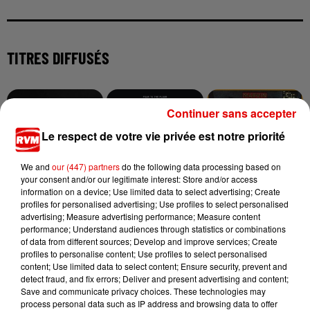
TITRES DIFFUSÉS
9h04
9h04
8h56
8h56
8h48
8h48
Continuer sans accepter
Le respect de votre vie privée est notre priorité
We and
our (447) partners
do the following data processing based on
your consent and/or our legitimate interest: Store and/or access
information on a device; Use limited data to select advertising; Create
TOVE LO X STROMAE
OFENBACH, STARSAILOR
MARVIN GAYE
profiles for personalised advertising; Use profiles to select personalised
Des Fleurs
Four To The Floor
Sexual Healing
advertising; Measure advertising performance; Measure content
performance; Understand audiences through statistics or combinations
of data from different sources; Develop and improve services; Create
profiles to personalise content; Use profiles to select personalised
content; Use limited data to select content; Ensure security, prevent and
detect fraud, and fix errors; Deliver and present advertising and content;
Save and communicate privacy choices. These technologies may
process personal data such as IP address and browsing data to offer