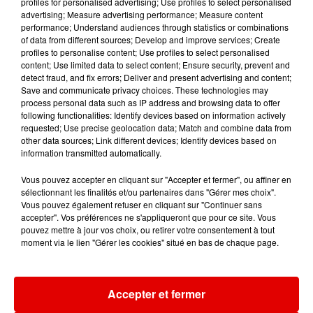
profiles for personalised advertising; Use profiles to select personalised
advertising; Measure advertising performance; Measure content
23h00
23h00
22h57
22h57
22h53
22h53
performance; Understand audiences through statistics or combinations
of data from different sources; Develop and improve services; Create
profiles to personalise content; Use profiles to select personalised
content; Use limited data to select content; Ensure security, prevent and
detect fraud, and fix errors; Deliver and present advertising and content;
Save and communicate privacy choices. These technologies may
process personal data such as IP address and browsing data to offer
RIVIERA
BORIS WAY
MODJO
following functionalities: Identify devices based on information actively
She Doesn't Mind
Your Love
Lady
requested; Use precise geolocation data; Match and combine data from
other data sources; Link different devices; Identify devices based on
information transmitted automatically.
Vous pouvez accepter en cliquant sur "Accepter et fermer", ou affiner en
sélectionnant les finalités et/ou partenaires dans "Gérer mes choix".
Vous pouvez également refuser en cliquant sur "Continuer sans
accepter". Vos préférences ne s'appliqueront que pour ce site. Vous
pouvez mettre à jour vos choix, ou retirer votre consentement à tout
moment via le lien "Gérer les cookies" situé en bas de chaque page.
Accepter et fermer