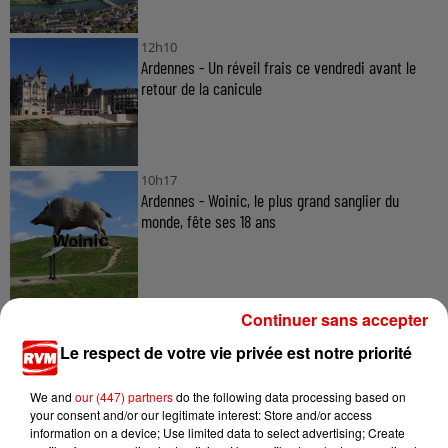
12h10
Ardennes - Un réveil frais ce vendredi avant le
retour de la canicule
10h17
Ardennes - Woinic, le plus grand sanglier du
monde, fête ses 18 ans
Continuer sans accepter
Le respect de votre vie privée est notre priorité
TITRES DIFFUSÉS
We and
our (447) partners
do the following data processing based on
your consent and/or our legitimate interest: Store and/or access
information on a device; Use limited data to select advertising; Create