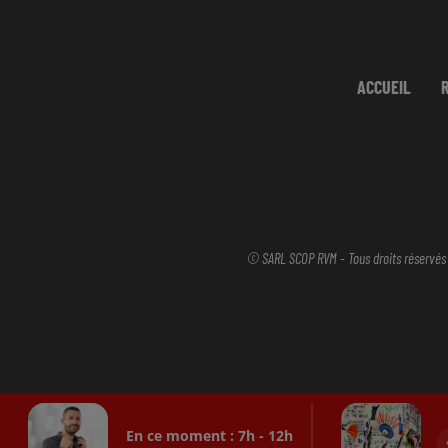
ACCUEIL
© SARL SCOP RVM - Tous droits réservés
En ce moment :
7
h -
12
h