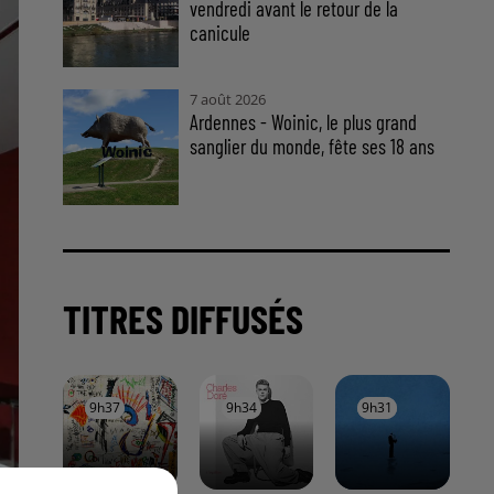
vendredi avant le retour de la
canicule
7 août 2026
Ardennes - Woinic, le plus grand
sanglier du monde, fête ses 18 ans
TITRES DIFFUSÉS
9h37
9h37
9h34
9h34
9h31
9h31