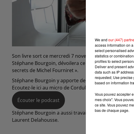
We and
our (447) partn
access information on a 
select personalised ad
Son livre sort ce mercredi 7 novembre. Le spécialiste f
statistics or combinatio
profiles to select person
Stéphane Bourgoin, dévoilera ce mercredi 7 novembre s
Deliver and present adv
secrets de Michel Fourniret ».
data such as IP address 
requested; Use precise g
Stéphane Bourgoin y apporte des éléments nouveaux, a
based on information tra
Ecoutez-le ici au micro de Cordula Mullerke :
Vous pouvez accepter en 
mes choix". Vous pouvez
Écouter le podcast
ce site. Vous pouvez met
bas de chaque page.
Stéphane Bourgoin a aussi travaillé avec France 2 pou
Laurent Delahousse.