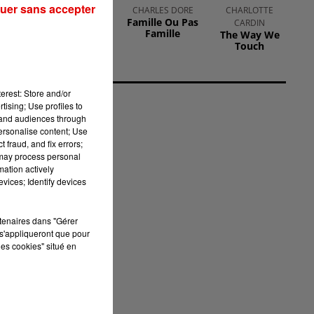
uer sans accepter
DJ SNAKE FEAT.
CHARLES DORE
CHARLOTTE
Famille Ou Pas
BIPOLAR
CARDIN
Famille
The Way We
SUNSHINE
Touch
Paradise
erest: Store and/or
tising; Use profiles to
tand audiences through
personalise content; Use
 fraud, and fix errors;
rs
 may process personal
mation actively
vices; Identify devices
rtenaires dans "Gérer
s'appliqueront que pour
les cookies" situé en