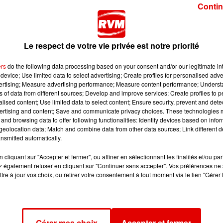
Contin
Le respect de votre vie privée est notre priorité
ers
do the following data processing based on your consent and/or our legitimate int
device; Use limited data to select advertising; Create profiles for personalised adver
vertising; Measure advertising performance; Measure content performance; Unders
rançais des tueurs en série et auteur de best-sellers,
ns of data from different sources; Develop and improve services; Create profiles to 
alised content; Use limited data to select content; Ensure security, prevent and detect
on 58ème livre, intitulé « L’Ogre des Ardennes, les dernie
ertising and content; Save and communicate privacy choices. These technologies
and browsing data to offer following functionalities: Identify devices based on infor
eolocation data; Match and combine data from other data sources; Link different de
lors que plusieurs procès devraient encore se tenir.
nsmitted automatically.
cliquant sur "Accepter et fermer", ou affiner en sélectionnant les finalités et/ou pa
 également refuser en cliquant sur "Continuer sans accepter". Vos préférences ne 
tre à jour vos choix, ou retirer votre consentement à tout moment via le lien "Gérer 
r la réalisation d’un documentaire qui sera présenté par
Gérer mes choix
Accepter et fermer