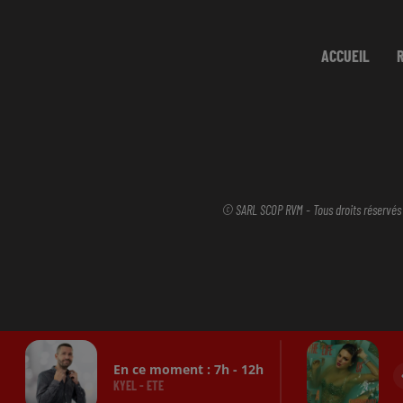
ACCUEIL
© SARL SCOP RVM - Tous droits réservés
En ce moment :
7
h -
12
h
KYEL - ETE