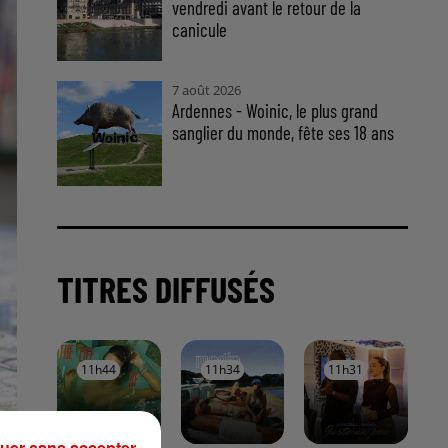
vendredi avant le retour de la
canicule
7 août 2026
Ardennes - Woinic, le plus grand
sanglier du monde, fête ses 18 ans
TITRES DIFFUSÉS
11h44
11h44
11h34
11h34
11h31
11h31
uer sans accepter