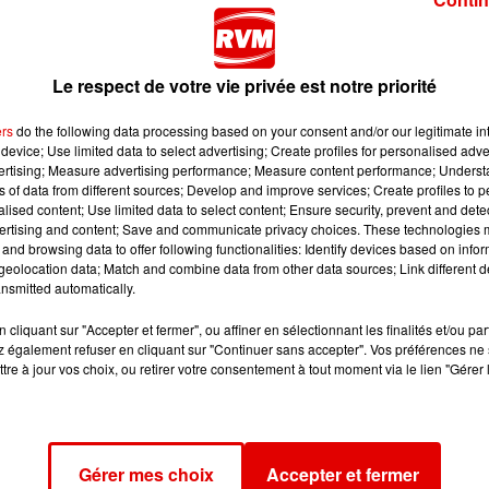
Le respect de votre vie privée est notre priorité
15. Le
RAMMA
, le
rendez-vous d’automne des modélistes 
d à
Sedan
. Un salon européen entièrement dédié aux
ers
do the following data processing based on your consent and/or our legitimate int
 des hydravions cette année.
device; Use limited data to select advertising; Create profiles for personalised adver
vertising; Measure advertising performance; Measure content performance; Unders
es professionnels. Ecoutez Bruno Lemoine, directeur du cen
ns of data from different sources; Develop and improve services; Create profiles to 
ï :
alised content; Use limited data to select content; Ensure security, prevent and detect
ertising and content; Save and communicate privacy choices. These technologies
and browsing data to offer following functionalities: Identify devices based on infor
eolocation data; Match and combine data from other data sources; Link different de
nsmitted automatically.
visiteurs pourront s’essayer à la conduite de locomotives et
cliquant sur "Accepter et fermer", ou affiner en sélectionnant les finalités et/ou pa
 également refuser en cliquant sur "Continuer sans accepter". Vos préférences ne 
tre à jour vos choix, ou retirer votre consentement à tout moment via le lien "Gérer 
manche 15 octobre au complexe Rogissart de Sedan. Les
nnes cette année.
Gérer mes choix
Accepter et fermer