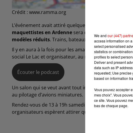
Crédit :
www.ramma.org
L’événement avait attiré quelques 6 000 curieux en 20
maquettistes en Ardenne
sera de retour ce week-en
We and
our (447) partn
modèles réduits
. Trains, bateaux, voitures, et même
access information on a 
select personalised ad
Il y en aura à la fois pour les amateurs comme pour l
statistics or combinatio
social Le Lac et organisateur, au micro de Manon Lo-vo
profiles to select person
Deliver and present adv
data such as IP address 
Écouter le podcast
requested; Use precise g
based on information tra
Un salon qui se veut avant tout interactif puisque les 
Vous pouvez accepter en 
au pilotage d’avions miniatures.
mes choix". Vous pouvez
ce site. Vous pouvez met
Rendez-vous de 13 à 19h samedi 14 et de 10 à 18h di
bas de chaque page.
organisateurs espèrent attirer quelques 10 000 perso