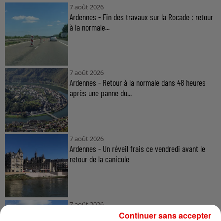
7 août 2026
Ardennes - Fin des travaux sur la Rocade : retour
à la normale...
7 août 2026
Ardennes - Retour à la normale dans 48 heures
après une panne du...
7 août 2026
Ardennes - Un réveil frais ce vendredi avant le
retour de la canicule
7 août 2026
Ardennes - Woinic, le plus grand sanglier du
Continuer sans accepter