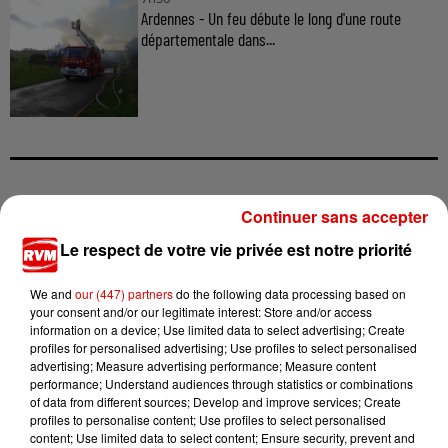
Ardennes - Un feu débute le long d'une route
départementale dans...
TITRES DIFFUSÉS
Continuer sans accepter
Le respect de votre vie privée est notre priorité
17h14
17h14
17h11
17h11
17h07
17h07
We and
our (447) partners
do the following data processing based on
your consent and/or our legitimate interest: Store and/or access
information on a device; Use limited data to select advertising; Create
profiles for personalised advertising; Use profiles to select personalised
advertising; Measure advertising performance; Measure content
performance; Understand audiences through statistics or combinations
of data from different sources; Develop and improve services; Create
A-HA
AMIR
MARINE
profiles to personalise content; Use profiles to select personalised
Take On Me
A L'imparfaite
Coeur Maladroit
content; Use limited data to select content; Ensure security, prevent and