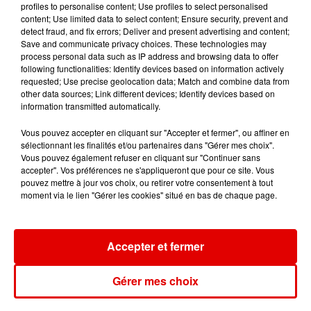
BILL BAXTER
LUCENZO
JULIETTE ARMANET
profiles to personalise content; Use profiles to select personalised
Embrasse-Moi Idiot
Limencello
Le Dernier Jour Du
content; Use limited data to select content; Ensure security, prevent and
Disco
detect fraud, and fix errors; Deliver and present advertising and content;
Save and communicate privacy choices. These technologies may
process personal data such as IP address and browsing data to offer
following functionalities: Identify devices based on information actively
requested; Use precise geolocation data; Match and combine data from
other data sources; Link different devices; Identify devices based on
information transmitted automatically.
Vous pouvez accepter en cliquant sur "Accepter et fermer", ou affiner en
sélectionnant les finalités et/ou partenaires dans "Gérer mes choix".
Vous pouvez également refuser en cliquant sur "Continuer sans
accepter". Vos préférences ne s'appliqueront que pour ce site. Vous
pouvez mettre à jour vos choix, ou retirer votre consentement à tout
moment via le lien "Gérer les cookies" situé en bas de chaque page.
Accepter et fermer
Gérer mes choix
L'ACTU DES ARDENNES