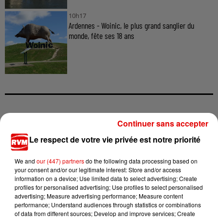
10h17
Ardennes - Woinic, le plus grand sanglier du
monde, fête ses 18 ans
TITRES DIFFUSÉS
Continuer sans accepter
Le respect de votre vie privée est notre priorité
20h17
20h17
20h14
20h14
20h10
20h10
We and
our (447) partners
do the following data processing based on
your consent and/or our legitimate interest: Store and/or access
information on a device; Use limited data to select advertising; Create
profiles for personalised advertising; Use profiles to select personalised
advertising; Measure advertising performance; Measure content
performance; Understand audiences through statistics or combinations
of data from different sources; Develop and improve services; Create