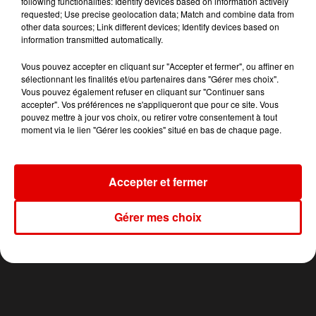
following functionalities: Identify devices based on information actively
requested; Use precise geolocation data; Match and combine data from
TITRES DIFFUSÉS
other data sources; Link different devices; Identify devices based on
information transmitted automatically.
Vous pouvez accepter en cliquant sur "Accepter et fermer", ou affiner en
9h49
9h49
9h47
9h47
9h38
9h38
sélectionnant les finalités et/ou partenaires dans "Gérer mes choix".
Vous pouvez également refuser en cliquant sur "Continuer sans
accepter". Vos préférences ne s'appliqueront que pour ce site. Vous
pouvez mettre à jour vos choix, ou retirer votre consentement à tout
moment via le lien "Gérer les cookies" situé en bas de chaque page.
ORIA
BRUNO MARS
DAVID GUETTA, TEDDY
Soiree Mondaine
On My Soul
SWIMS, TONES AND I
Accepter et fermer
Gone Gone Gone
Gérer mes choix