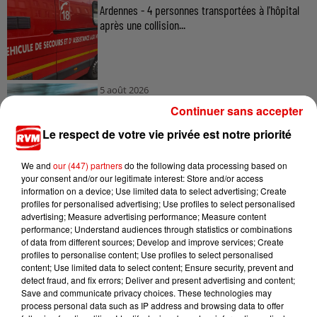
Ardennes - 4 personnes transportées à l'hôpital
après une collision...
5 août 2026
Ardennes - 3 personnes blessées après une
Continuer sans accepter
collision entre 3 véhicules
Le respect de votre vie privée est notre priorité
We and
our (447) partners
do the following data processing based on
your consent and/or our legitimate interest: Store and/or access
5 août 2026
information on a device; Use limited data to select advertising; Create
Ardennes - Des Ardennais au casting du film «
profiles for personalised advertising; Use profiles to select personalised
Les Gendarmes »
advertising; Measure advertising performance; Measure content
performance; Understand audiences through statistics or combinations
of data from different sources; Develop and improve services; Create
profiles to personalise content; Use profiles to select personalised
content; Use limited data to select content; Ensure security, prevent and
detect fraud, and fix errors; Deliver and present advertising and content;
Save and communicate privacy choices. These technologies may
process personal data such as IP address and browsing data to offer